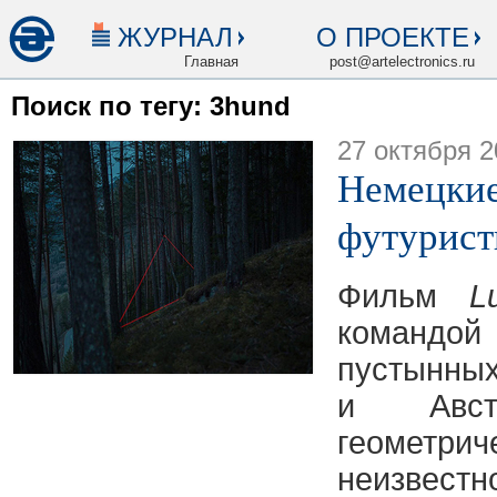
ЖУРНАЛ
О ПРОЕКТЕ
Главная
post@artelectronics.ru
Поиск по тегу: 3hund
27 октября 2
Немецкие
футурист
Фильм
L
командо
пустынны
и Авст
геометр
неизвестн