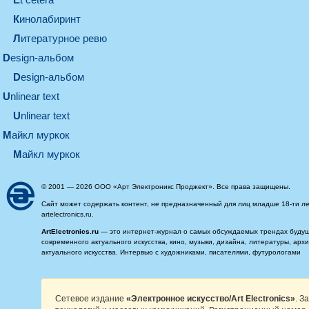
кинолабиринт
литературное ревю
design-альбом
design-альбом
unlinear text
Unlinear text
майкл муркок
майкл муркок
© 2001 — 2026 ООО «Арт Электроникс Проджект». Все права защищены.
Сайт может содержать контент, не предназначенный для лиц младше 18-ти ле
artelectronics.ru.
ArtElectronics.ru
— это интернет-журнал о самых обсуждаемых трендах будущег
современного актуального искусства, кино, музыки, дизайна, литературы, ар
актуального искусства. Интервью с художниками, писателями, футурологами
Сетевое издание
«Электронное искусство/Art Electronics»
. З