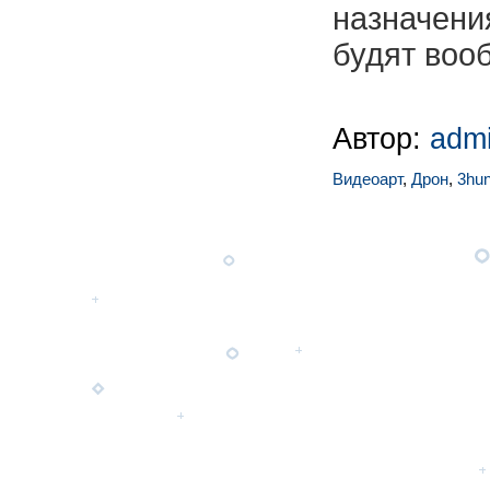
назначени
будят воо
Автор:
adm
Видеоарт
,
Дрон
,
3hu