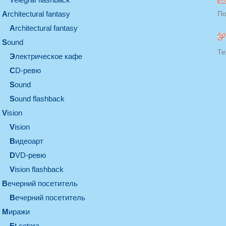
architectural fantasy
По
architectural fantasy
sound
Те
электрическое кафе
CD-ревю
sound
Sound flashback
vision
vision
видеоарт
DVD-ревю
Vision flashback
вечерний посетитель
вечерний посетитель
миражи
et cetera