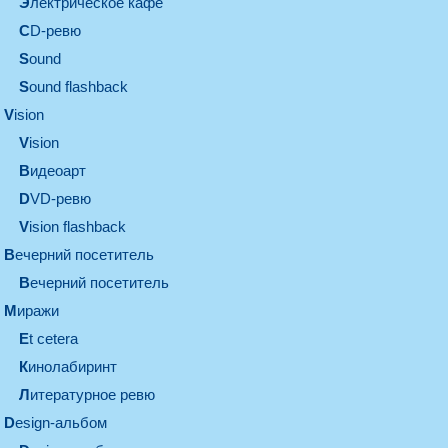
электрическое кафе
CD-ревю
sound
Sound flashback
vision
vision
видеоарт
DVD-ревю
Vision flashback
вечерний посетитель
вечерний посетитель
миражи
et cetera
кинолабиринт
литературное ревю
design-альбом