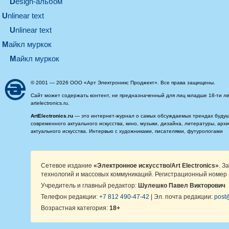
design-альбом
unlinear text
Unlinear text
майкл муркок
майкл муркок
© 2001 — 2026 ООО «Арт Электроникс Проджект». Все права защищены.
Сайт может содержать контент, не предназначенный для лиц младше 18-ти ле
artelectronics.ru.
ArtElectronics.ru
— это интернет-журнал о самых обсуждаемых трендах будущег
современного актуального искусства, кино, музыки, дизайна, литературы, ар
актуального искусства. Интервью с художниками, писателями, футурологами
Сетевое издание
«Электронное искусство/Art Electronics»
. З
технологий и массовых коммуникаций. Регистрационный номер 
Учредитель и главный редактор:
Шулешко Павел Викторович
Телефон редакции:
+7 812 490-47-42
| Эл. почта редакции:
post@
Возрастная категория:
18+