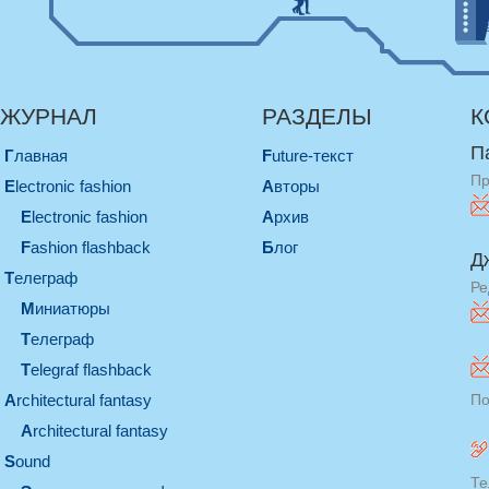
ЖУРНАЛ
РАЗДЕЛЫ
К
П
Главная
Future-текст
Пр
electronic fashion
Авторы
electronic fashion
Архив
Fashion flashback
Блог
Д
телеграф
Ре
миниатюры
телеграф
Telegraf flashback
architectural fantasy
По
architectural fantasy
sound
Те