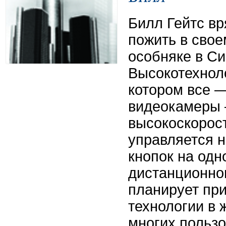
Билл Гейтс вр
пожить в сво
особняке в Си
Высокотехнол
котором все —
видеокамеры 
высокоскорост
управляется 
кнопок на одн
дистанционног
планирует при
технологии в 
многих польз