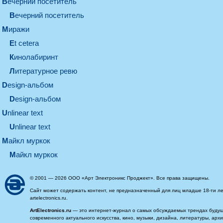
вечерний посетитель
вечерний посетитель
миражи
et cetera
кинолабиринт
литературное ревю
design-альбом
design-альбом
unlinear text
Unlinear text
майкл муркок
майкл муркок
© 2001 — 2026 ООО «Арт Электроникс Проджект». Все права защищены.
Сайт может содержать контент, не предназначенный для лиц младше 18-ти ле
artelectronics.ru.
ArtElectronics.ru
— это интернет-журнал о самых обсуждаемых трендах будущег
современного актуального искусства, кино, музыки, дизайна, литературы, ар