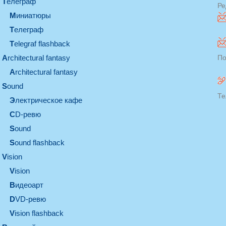
телеграф
Ре
миниатюры
телеграф
Telegraf flashback
architectural fantasy
По
architectural fantasy
sound
Те
электрическое кафе
CD-ревю
sound
Sound flashback
vision
vision
видеоарт
DVD-ревю
Vision flashback