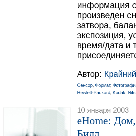
информация о 
произведен сн
затвора, бала
экспозиция, у
время/дата и т
присоединяетс
Автор:
Крайний
Сенсор
,
Формат
,
Фотографи
Hewlett-Packard
,
Kodak
,
Nik
10 января 2003
eHome: Дом,
Билл