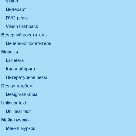
vision
видеоарт
DVD-ревю
Vision flashback
вечерний посетитель
вечерний посетитель
миражи
et cetera
кинолабиринт
литературное ревю
design-альбом
design-альбом
unlinear text
Unlinear text
майкл муркок
майкл муркок