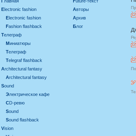
П
Главная
Future-текст
Пр
electronic fashion
Авторы
electronic fashion
Архив
Fashion flashback
Блог
Д
телеграф
Ре
миниатюры
телеграф
Telegraf flashback
architectural fantasy
По
architectural fantasy
sound
Те
электрическое кафе
CD-ревю
sound
Sound flashback
vision