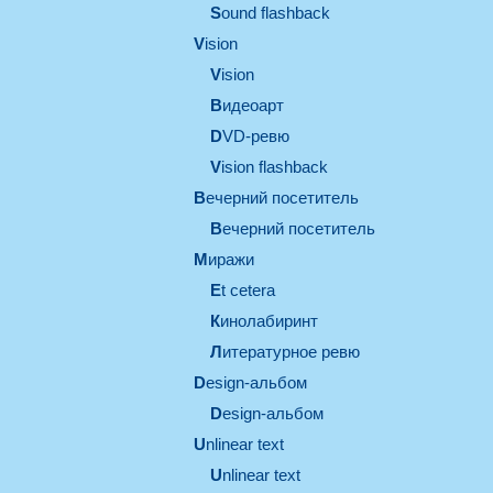
Sound flashback
vision
vision
видеоарт
DVD-ревю
Vision flashback
вечерний посетитель
вечерний посетитель
миражи
et cetera
кинолабиринт
литературное ревю
design-альбом
design-альбом
unlinear text
Unlinear text