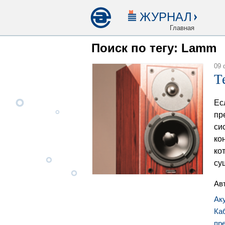
ЖУРНАЛ
Главная
Поиск по тегу: Lamm
09 
Т
Ес
пр
си
ко
ко
су
Ав
Ак
Ка
пр