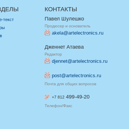
ЗДЕЛЫ
КОНТАКТЫ
Павел Шулешко
re-текст
Продюсер и основатель
оры
akela@artelectronics.ru
ив
Дженнет Атаева
Редактор
djennet@artelectronics.ru
post@artelectronics.ru
Почта для общих вопросов
499-49-20
+7 812
Телефон/Факс