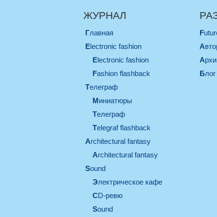
ЖУРНАЛ
РА
Главная
Futu
electronic fashion
Авт
electronic fashion
Арх
Fashion flashback
Блог
телеграф
миниатюры
телеграф
Telegraf flashback
architectural fantasy
architectural fantasy
sound
электрическое кафе
CD-ревю
sound