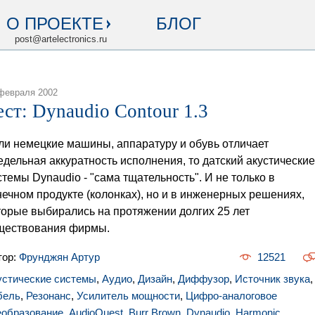
О ПРОЕКТЕ
БЛОГ
post@artelectronics.ru
февраля 2002
ест: Dynaudio Contour 1.3
ли немецкие машины, аппаратуру и обувь отличает
едельная аккуратность исполнения, то датский акустические
стемы Dynaudio - "сама тщательность". И не только в
нечном продукте (колонках), но и в инженерных решениях,
торые выбирались на протяжении долгих 25 лет
ществования фирмы.
тор:
Фрунджян Артур
12521
устические системы
,
Аудио
,
Дизайн
,
Диффузор
,
Источник звука
,
бель
,
Резонанс
,
Усилитель мощности
,
Цифро-аналоговое
еобразование
,
AudioQuest
,
Burr Brown
,
Dynaudio
,
Harmonic