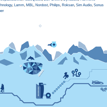
hnology
,
Lamm
,
MBL
,
Nordost
,
Philips
,
Roksan
,
Sim Audio
,
Sonus
ber