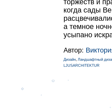
торжеств и пр
когда сады Ве
расцвечивали
а темное ноч
усыпано искр
Автор:
Виктор
Дизайн
,
Ландшафтный диза
LJUSARCHITEKTUR