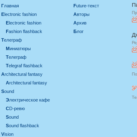
П
Главная
Future-текст
Пр
electronic fashion
Авторы
electronic fashion
Архив
Fashion flashback
Блог
Д
телеграф
Ре
миниатюры
телеграф
Telegraf flashback
architectural fantasy
По
architectural fantasy
sound
Те
электрическое кафе
CD-ревю
sound
Sound flashback
vision