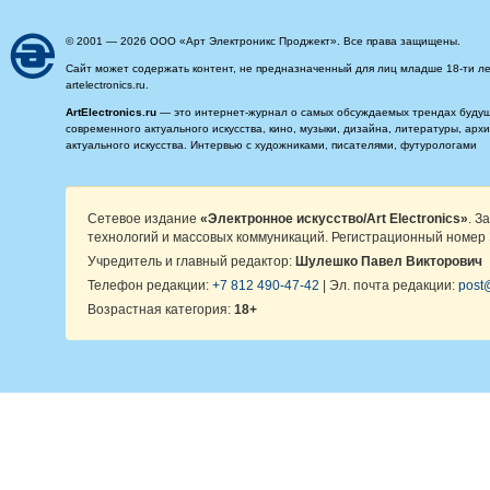
© 2001 — 2026 ООО «Арт Электроникс Проджект». Все права защищены.
Сайт может содержать контент, не предназначенный для лиц младше 18-ти ле
artelectronics.ru.
ArtElectronics.ru
— это интернет-журнал о самых обсуждаемых трендах будущег
современного актуального искусства, кино, музыки, дизайна, литературы, ар
актуального искусства. Интервью с художниками, писателями, футурологами
Сетевое издание
«Электронное искусство/Art Electronics»
. З
технологий и массовых коммуникаций. Регистрационный номер 
Учредитель и главный редактор:
Шулешко Павел Викторович
Телефон редакции:
+7 812 490-47-42
| Эл. почта редакции:
post@
Возрастная категория:
18+