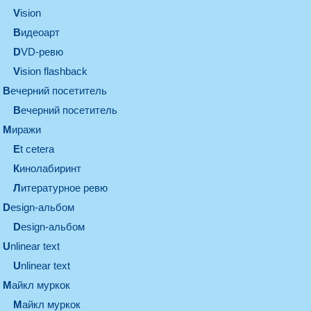
vision
видеоарт
DVD-ревю
Vision flashback
вечерний посетитель
вечерний посетитель
миражи
et cetera
кинолабиринт
литературное ревю
design-альбом
design-альбом
unlinear text
Unlinear text
майкл муркок
майкл муркок