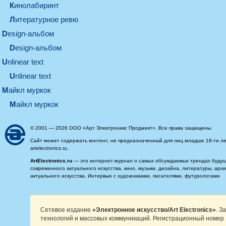
кинолабиринт
литературное ревю
design-альбом
design-альбом
unlinear text
Unlinear text
майкл муркок
майкл муркок
© 2001 — 2026 ООО «Арт Электроникс Проджект». Все права защищены.
Сайт может содержать контент, не предназначенный для лиц младше 18-ти ле
artelectronics.ru.
ArtElectronics.ru
— это интернет-журнал о самых обсуждаемых трендах будущег
современного актуального искусства, кино, музыки, дизайна, литературы, ар
актуального искусства. Интервью с художниками, писателями, футурологами
Сетевое издание
«Электронное искусство/Art Electronics»
. З
технологий и массовых коммуникаций. Регистрационный номер 