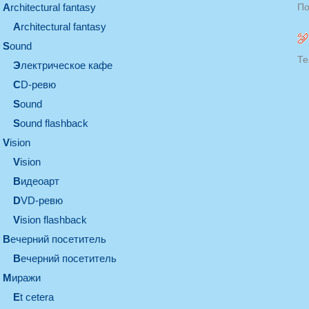
architectural fantasy
По
architectural fantasy
sound
Те
электрическое кафе
CD-ревю
sound
Sound flashback
vision
vision
видеоарт
DVD-ревю
Vision flashback
вечерний посетитель
вечерний посетитель
миражи
et cetera