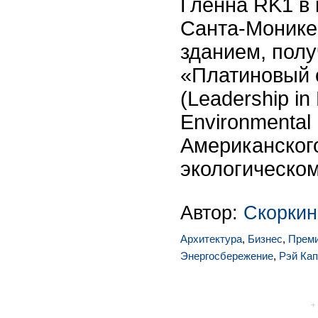
Гленна RK1 в
Санта-Монике
зданием, пол
«Платиновый 
(Leadership in
Environmental
Американског
экологическом
Автор:
Скоркин
Архитектура
,
Бизнес
,
Прем
Энергосбережение
,
Рэй Ка