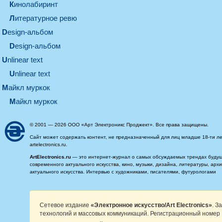
кинолабиринт
литературное ревю
design-альбом
design-альбом
unlinear text
Unlinear text
майкл муркок
майкл муркок
© 2001 — 2026 ООО «Арт Электроникс Проджект». Все права защищены.
Сайт может содержать контент, не предназначенный для лиц младше 18-ти ле
artelectronics.ru.
ArtElectronics.ru
— это интернет-журнал о самых обсуждаемых трендах будущег
современного актуального искусства, кино, музыки, дизайна, литературы, ар
актуального искусства. Интервью с художниками, писателями, футурологами
Сетевое издание
«Электронное искусство/Art Electronics»
. З
технологий и массовых коммуникаций. Регистрационный номер 