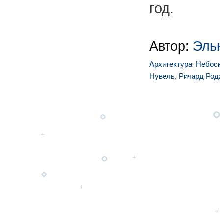
год.
Автор:
Эль
Архитектура
,
Небос
Нувель
,
Ричард Род