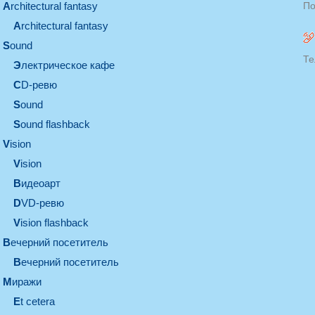
architectural fantasy
По
architectural fantasy
sound
Те
электрическое кафе
CD-ревю
sound
Sound flashback
vision
vision
видеоарт
DVD-ревю
Vision flashback
вечерний посетитель
вечерний посетитель
миражи
et cetera