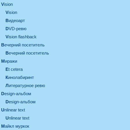
vision
vision
видеоарт
DVD-ревю
Vision flashback
вечерний посетитель
вечерний посетитель
миражи
et cetera
кинолабиринт
литературное ревю
design-альбом
design-альбом
unlinear text
Unlinear text
майкл муркок