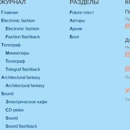
ЖУРНАЛ
РАЗДЕЛЫ
К
П
Главная
Future-текст
Пр
electronic fashion
Авторы
electronic fashion
Архив
Fashion flashback
Блог
Д
телеграф
Ре
миниатюры
телеграф
Telegraf flashback
architectural fantasy
По
architectural fantasy
sound
Те
электрическое кафе
CD-ревю
sound
Sound flashback