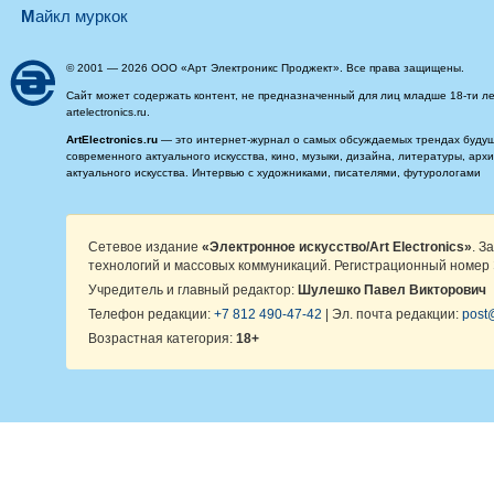
майкл муркок
© 2001 — 2026 ООО «Арт Электроникс Проджект». Все права защищены.
Сайт может содержать контент, не предназначенный для лиц младше 18-ти ле
artelectronics.ru.
ArtElectronics.ru
— это интернет-журнал о самых обсуждаемых трендах будущег
современного актуального искусства, кино, музыки, дизайна, литературы, ар
актуального искусства. Интервью с художниками, писателями, футурологами
Сетевое издание
«Электронное искусство/Art Electronics»
. З
технологий и массовых коммуникаций. Регистрационный номер 
Учредитель и главный редактор:
Шулешко Павел Викторович
Телефон редакции:
+7 812 490-47-42
| Эл. почта редакции:
post@
Возрастная категория:
18+