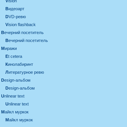
vision
видеоарт
DVD-ревю
Vision flashback
вечерний посетитель
вечерний посетитель
миражи
et cetera
кинолабиринт
литературное ревю
design-альбом
design-альбом
unlinear text
Unlinear text
майкл муркок
майкл муркок