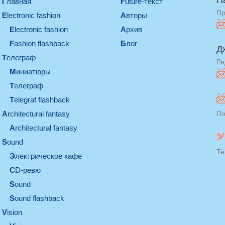
П
Главная
Future-текст
Пр
electronic fashion
Авторы
electronic fashion
Архив
Fashion flashback
Блог
Д
телеграф
Ре
миниатюры
телеграф
Telegraf flashback
architectural fantasy
По
architectural fantasy
sound
Те
электрическое кафе
CD-ревю
sound
Sound flashback
vision