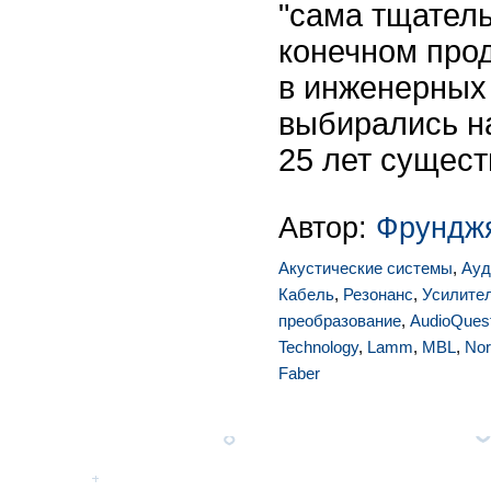
"сама тщатель
конечном прод
в инженерных
выбирались н
25 лет сущес
Автор:
Фрунджя
Акустические системы
,
Ауд
Кабель
,
Резонанс
,
Усилите
преобразование
,
AudioQues
Technology
,
Lamm
,
MBL
,
Nor
Faber