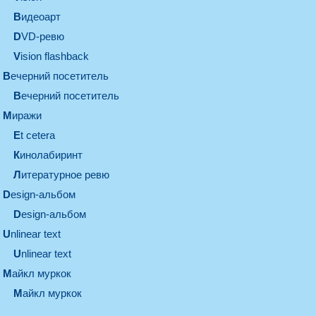
видеоарт
DVD-ревю
Vision flashback
вечерний посетитель
вечерний посетитель
миражи
et cetera
кинолабиринт
литературное ревю
design-альбом
design-альбом
unlinear text
Unlinear text
майкл муркок
майкл муркок