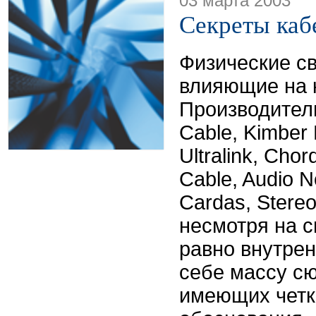
03 марта 2003
Секреты каб
Физические св
влияющие на к
Производители
Cable, Kimber 
Ultralink, Chor
Cable, Audio N
Cardas, Stere
несмотря на 
равно внутрен
себе массу сю
имеющих четк