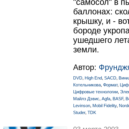
"самосол" в 
баллонах: ск
крышку, и - во
бороде укропа
ушедшего лета
земли.
Автор:
Фрунджя
DVD
,
High End
,
SACD
,
Вини
Котельникова
,
Формат
,
Цифр
Цифровые технологии
,
Эле
Майлз Дэвис
,
Agfa
,
BASF
,
B
Levinson
,
Mobil Fidelity
,
Nord
Studer
,
TDK