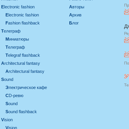
Пр
electronic fashion
Авторы
electronic fashion
Архив
Fashion flashback
Блог
Д
телеграф
Ре
миниатюры
телеграф
Telegraf flashback
architectural fantasy
По
architectural fantasy
sound
Те
электрическое кафе
CD-ревю
sound
Sound flashback
vision
vision