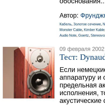
обоснования..
Автор:
Фрунджя
Кабель
,
Золотое сечение
,
N
Monster Cable
,
Kimber Kable
Audio Note
,
Goertz
,
Stereovo
09 февраля 2002
Тест: Dynaud
Если немецки
аппаратуру и 
предельная ак
исполнения, т
акустические 