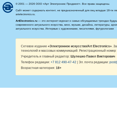
© 2001 — 2026 ООО «Арт Электроникс Проджект». Все права защищены.
Сайт может содержать контент, не предназначенный для лиц младше 18-ти ле
artelectronics.ru.
ArtElectronics.ru
— это интернет-журнал о самых обсуждаемых трендах будущег
современного актуального искусства, кино, музыки, дизайна, литературы, ар
актуального искусства. Интервью с художниками, писателями, футурологами
Сетевое издание
«Электронное искусство/Art Electronics»
. З
технологий и массовых коммуникаций. Регистрационный номер 
Учредитель и главный редактор:
Шулешко Павел Викторович
Телефон редакции:
+7 812 490-47-42
| Эл. почта редакции:
post@
Возрастная категория:
18+