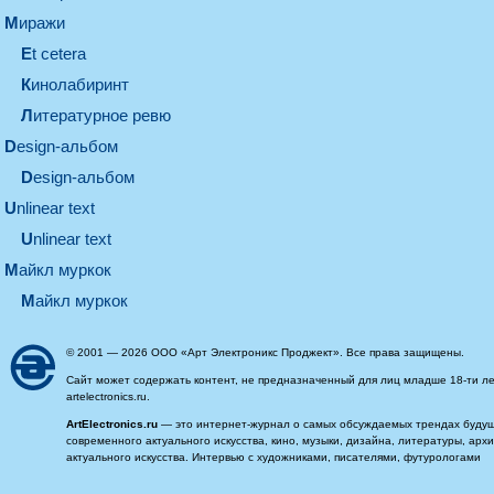
миражи
et cetera
кинолабиринт
литературное ревю
design-альбом
design-альбом
unlinear text
Unlinear text
майкл муркок
майкл муркок
© 2001 — 2026 ООО «Арт Электроникс Проджект». Все права защищены.
Сайт может содержать контент, не предназначенный для лиц младше 18-ти ле
artelectronics.ru.
ArtElectronics.ru
— это интернет-журнал о самых обсуждаемых трендах будущег
современного актуального искусства, кино, музыки, дизайна, литературы, ар
актуального искусства. Интервью с художниками, писателями, футурологами