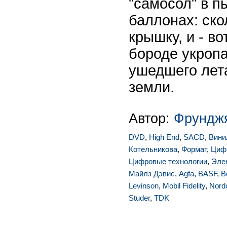
"самосол" в 
баллонах: ск
крышку, и - во
бороде укропа
ушедшего лета
земли.
Автор:
Фрунджя
DVD
,
High End
,
SACD
,
Вини
Котельникова
,
Формат
,
Цифр
Цифровые технологии
,
Эле
Майлз Дэвис
,
Agfa
,
BASF
,
B
Levinson
,
Mobil Fidelity
,
Nord
Studer
,
TDK