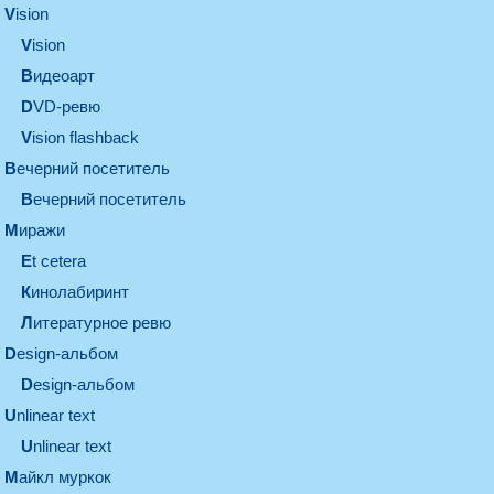
vision
vision
видеоарт
DVD-ревю
Vision flashback
вечерний посетитель
вечерний посетитель
миражи
et cetera
кинолабиринт
литературное ревю
design-альбом
design-альбом
unlinear text
Unlinear text
майкл муркок