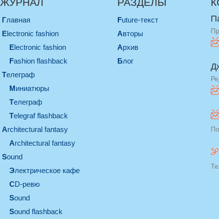
ЖУРНАЛ
РАЗДЕЛЫ
К
П
Главная
Future-текст
Пр
electronic fashion
Авторы
electronic fashion
Архив
Fashion flashback
Блог
Д
телеграф
Ре
миниатюры
телеграф
Telegraf flashback
architectural fantasy
По
architectural fantasy
sound
Те
электрическое кафе
CD-ревю
sound
Sound flashback