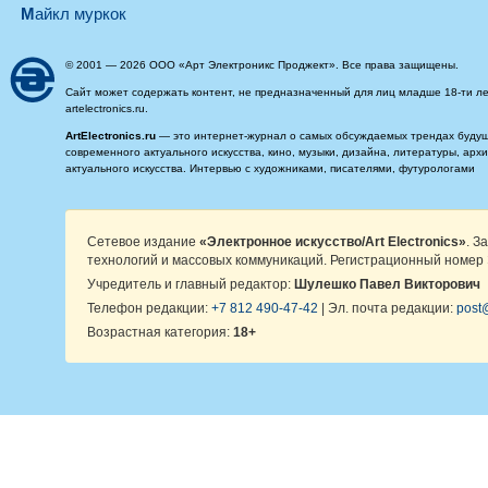
майкл муркок
© 2001 — 2026 ООО «Арт Электроникс Проджект». Все права защищены.
Сайт может содержать контент, не предназначенный для лиц младше 18-ти ле
artelectronics.ru.
ArtElectronics.ru
— это интернет-журнал о самых обсуждаемых трендах будущег
современного актуального искусства, кино, музыки, дизайна, литературы, ар
актуального искусства. Интервью с художниками, писателями, футурологами
Сетевое издание
«Электронное искусство/Art Electronics»
. З
технологий и массовых коммуникаций. Регистрационный номер 
Учредитель и главный редактор:
Шулешко Павел Викторович
Телефон редакции:
+7 812 490-47-42
| Эл. почта редакции:
post@
Возрастная категория:
18+