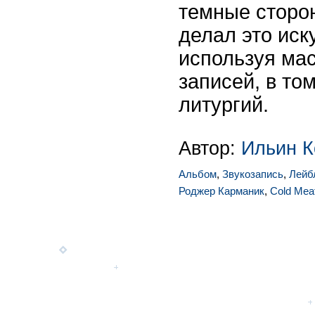
темные сторо
делал это иск
используя ма
записей, в то
литургий.
Автор:
Ильин К
Альбом
,
Звукозапись
,
Лейб
Роджер Карманик
,
Cold Meat