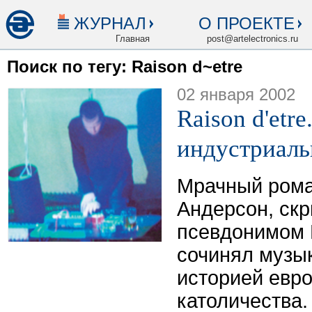
ЖУРНАЛ
О ПРОЕКТЕ
Главная
post@artelectronics.ru
Поиск по тегу: Raison d~etre
02 января 2002
Raison d'etre
индустриаль
Мрачный рома
Андерсон, ск
псевдонимом R
сочинял музы
историей евро
католичества.