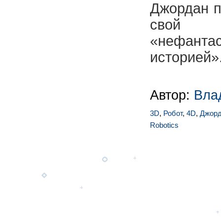
Джордан п
сво
«нефантас
историей».
Автор:
Вла
3D
,
Робот
,
4D
,
Джорд
Robotics