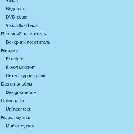
vision
видеоарт
DVD-ревю
Vision flashback
вечерний посетитель
вечерний посетитель
миражи
et cetera
кинолабиринт
литературное ревю
design-альбом
design-альбом
unlinear text
Unlinear text
майкл муркок
майкл муркок