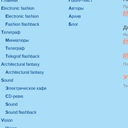
Главная
Future-текст
Пр
electronic fashion
Авторы
electronic fashion
Архив
Fashion flashback
Блог
Д
телеграф
Ре
миниатюры
телеграф
Telegraf flashback
architectural fantasy
По
architectural fantasy
sound
Те
электрическое кафе
CD-ревю
sound
Sound flashback
vision