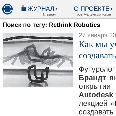
ЖУРНАЛ
О ПРОЕКТЕ
Главная
post@artelectronics.ru
Поиск по тегу: Rethink Robotics
27 января 2
Как мы 
создавать
Футуроло
Брандт
вы
открыт
Autodesk 
лекцией 
создават