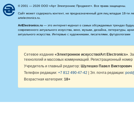
© 2001 — 2026 ООО «Арт Электроникс Проджект». Все права защищены.
Сайт может содержать контент, не предназначенный для лиц младше 18-ти ле
artelectronics.ru.
ArtElectronics.ru
— это интернет-журнал о самых обсуждаемых трендах будущег
современного актуального искусства, кино, музыки, дизайна, литературы, ар
актуального искусства. Интервью с художниками, писателями, футурологами
Сетевое издание
«Электронное искусство/Art Electronics»
. З
технологий и массовых коммуникаций. Регистрационный номер 
Учредитель и главный редактор:
Шулешко Павел Викторович
Телефон редакции:
+7 812 490-47-42
| Эл. почта редакции:
post@
Возрастная категория:
18+