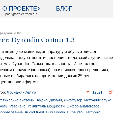
О ПРОЕКТЕ
БЛОГ
post@artelectronics.ru
февраля 2002
ест: Dynaudio Contour 1.3
ли немецкие машины, аппаратуру и обувь отличает
едельная аккуратность исполнения, то датский акустические
стемы Dynaudio - "сама тщательность". И не только в
нечном продукте (колонках), но и в инженерных решениях,
торые выбирались на протяжении долгих 25 лет
ществования фирмы.
тор:
Фрунджян Артур
12521
устические системы
,
Аудио
,
Дизайн
,
Диффузор
,
Источник звука
,
бель
,
Резонанс
,
Усилитель мощности
,
Цифро-аналоговое
еобразование
,
AudioQuest
,
Burr Brown
,
Dynaudio
,
Harmonic