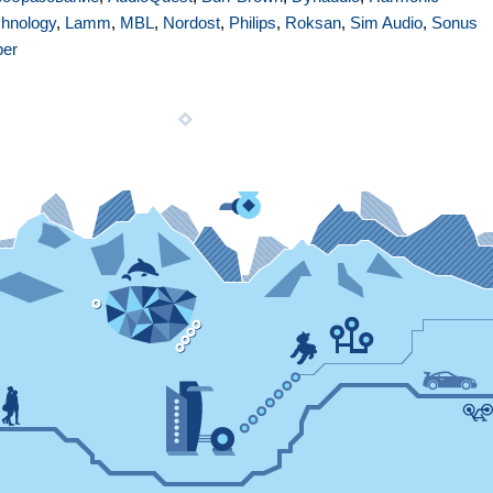
hnology
,
Lamm
,
MBL
,
Nordost
,
Philips
,
Roksan
,
Sim Audio
,
Sonus
ber