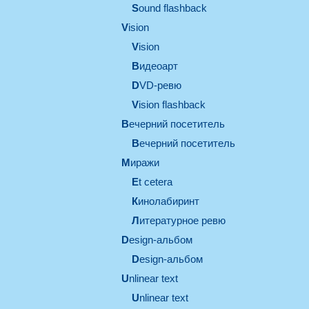
Sound flashback
vision
vision
видеоарт
DVD-ревю
Vision flashback
вечерний посетитель
вечерний посетитель
миражи
et cetera
кинолабиринт
литературное ревю
design-альбом
design-альбом
unlinear text
Unlinear text