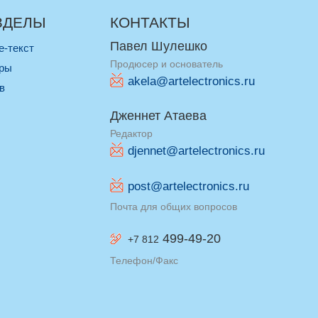
ЗДЕЛЫ
КОНТАКТЫ
Павел Шулешко
re-текст
Продюсер и основатель
оры
akela@artelectronics.ru
ив
Дженнет Атаева
Редактор
djennet@artelectronics.ru
post@artelectronics.ru
Почта для общих вопросов
499-49-20
+7 812
Телефон/Факс