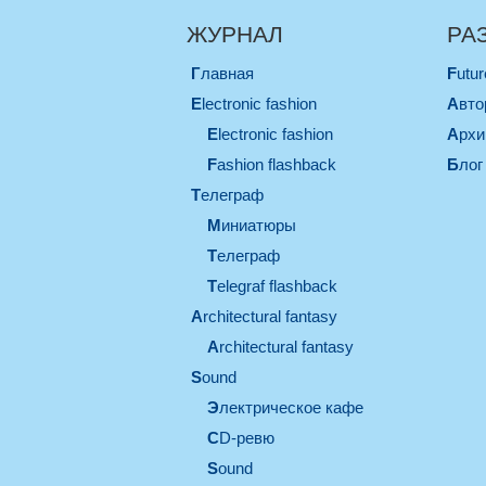
ЖУРНАЛ
РА
Главная
Futu
electronic fashion
Авт
electronic fashion
Арх
Fashion flashback
Блог
телеграф
миниатюры
телеграф
Telegraf flashback
architectural fantasy
architectural fantasy
sound
электрическое кафе
CD-ревю
sound