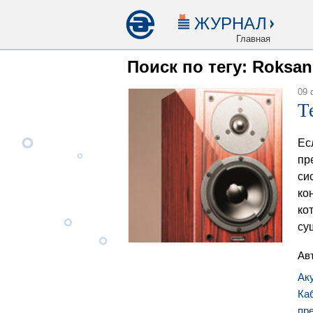
ЖУРНАЛ
Главная
Поиск по тегу: Roksan
09 
Т
Ес
пр
си
ко
ко
су
Ав
Ак
Ка
пр