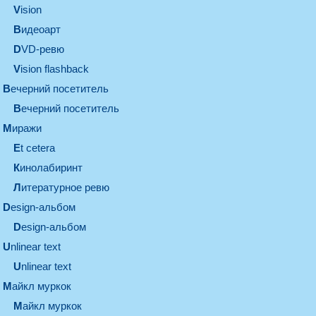
vision
видеоарт
DVD-ревю
Vision flashback
вечерний посетитель
вечерний посетитель
миражи
et cetera
кинолабиринт
литературное ревю
design-альбом
design-альбом
unlinear text
Unlinear text
майкл муркок
майкл муркок