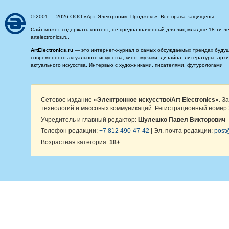
© 2001 — 2026 ООО «Арт Электроникс Проджект». Все права защищены.
Сайт может содержать контент, не предназначенный для лиц младше 18-ти ле
artelectronics.ru.
ArtElectronics.ru
— это интернет-журнал о самых обсуждаемых трендах будущег
современного актуального искусства, кино, музыки, дизайна, литературы, ар
актуального искусства. Интервью с художниками, писателями, футурологами
Сетевое издание
«Электронное искусство/Art Electronics»
. З
технологий и массовых коммуникаций. Регистрационный номер 
Учредитель и главный редактор:
Шулешко Павел Викторович
Телефон редакции:
+7 812 490-47-42
| Эл. почта редакции:
post@
Возрастная категория:
18+