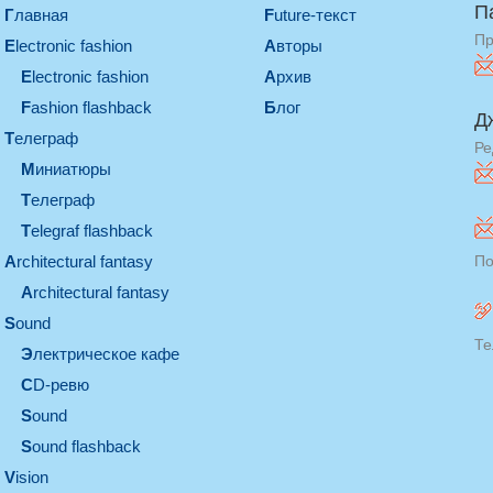
П
Главная
Future-текст
Пр
electronic fashion
Авторы
electronic fashion
Архив
Fashion flashback
Блог
Д
телеграф
Ре
миниатюры
телеграф
Telegraf flashback
architectural fantasy
По
architectural fantasy
sound
Те
электрическое кафе
CD-ревю
sound
Sound flashback
vision