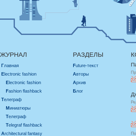
ЖУРНАЛ
РАЗДЕЛЫ
К
П
Главная
Future-текст
Пр
electronic fashion
Авторы
electronic fashion
Архив
Fashion flashback
Блог
Д
телеграф
Ре
миниатюры
телеграф
Telegraf flashback
architectural fantasy
По