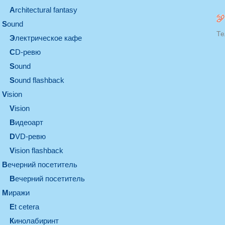
architectural fantasy
sound
Те
электрическое кафе
CD-ревю
sound
Sound flashback
vision
vision
видеоарт
DVD-ревю
Vision flashback
вечерний посетитель
вечерний посетитель
миражи
et cetera
кинолабиринт