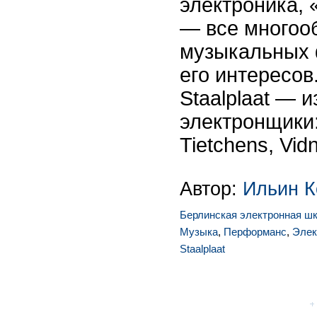
электроника, 
— все многоо
музыкальных 
его интересо
Staalplaat — 
электронщики
Tietchens, Vid
Автор:
Ильин К
Берлинская электронная ш
Музыка
,
Перформанс
,
Элек
Staalplaat