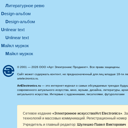
литературное ревю
design-альбом
design-альбом
unlinear text
Unlinear text
майкл муркок
майкл муркок
© 2001 — 2026 ООО «Арт Электроникс Проджект». Все права защищены.
Сайт может содержать контент, не предназначенный для лиц младше 18-ти ле
artelectronics.ru.
ArtElectronics.ru
— это интернет-журнал о самых обсуждаемых трендах будущег
современного актуального искусства, кино, музыки, дизайна, литературы, ар
актуального искусства. Интервью с художниками, писателями, футурологами
Сетевое издание
«Электронное искусство/Art Electronics»
. З
технологий и массовых коммуникаций. Регистрационный номер 
Учредитель и главный редактор:
Шулешко Павел Викторович