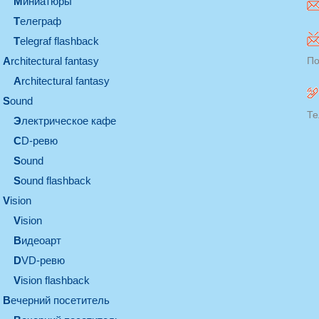
миниатюры
телеграф
Telegraf flashback
architectural fantasy
По
architectural fantasy
sound
Те
электрическое кафе
CD-ревю
sound
Sound flashback
vision
vision
видеоарт
DVD-ревю
Vision flashback
вечерний посетитель