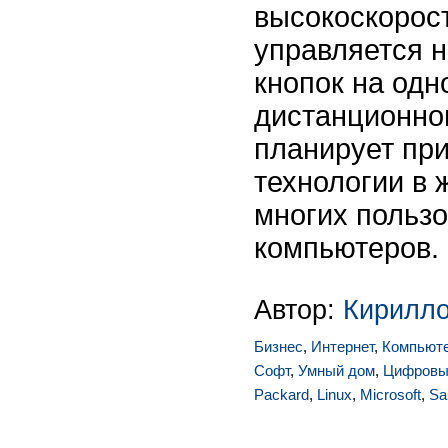
высокоскорост
управляется 
кнопок на одн
дистанционног
планирует при
технологии в 
многих польз
компьютеров.
Автор:
Кирилло
Бизнес
,
Интернет
,
Компьют
Софт
,
Умный дом
,
Цифровы
Packard
,
Linux
,
Microsoft
,
Sa