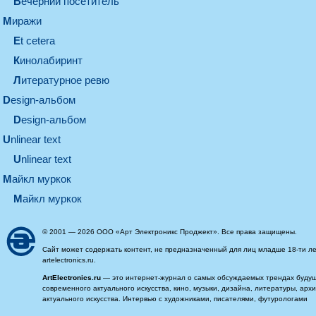
вечерний посетитель
миражи
et cetera
кинолабиринт
литературное ревю
design-альбом
design-альбом
unlinear text
Unlinear text
майкл муркок
майкл муркок
© 2001 — 2026 ООО «Арт Электроникс Проджект». Все права защищены.
Сайт может содержать контент, не предназначенный для лиц младше 18-ти ле
artelectronics.ru.
ArtElectronics.ru
— это интернет-журнал о самых обсуждаемых трендах будущег
современного актуального искусства, кино, музыки, дизайна, литературы, ар
актуального искусства. Интервью с художниками, писателями, футурологами