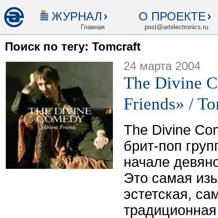
ЖУРНАЛ
О ПРОЕКТЕ
Главная
post@artelectronics.ru
Поиск по тегу: Tomcraft
24 марта 2004
The Divine 
Friends» / 
The Divine Co
брит-поп груп
начале девян
Это самая из
эстетская, са
традиционная