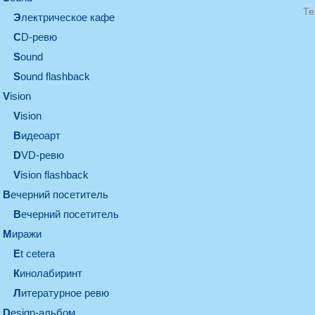
Те
электрическое кафе
CD-ревю
sound
Sound flashback
vision
vision
видеоарт
DVD-ревю
Vision flashback
вечерний посетитель
вечерний посетитель
миражи
et cetera
кинолабиринт
литературное ревю
design-альбом