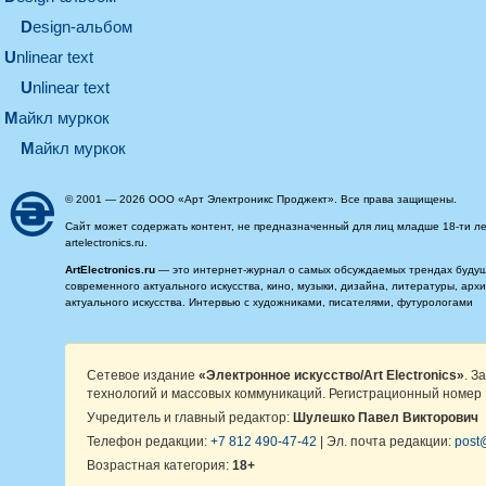
design-альбом
unlinear text
Unlinear text
майкл муркок
майкл муркок
© 2001 — 2026 ООО «Арт Электроникс Проджект». Все права защищены.
Сайт может содержать контент, не предназначенный для лиц младше 18-ти ле
artelectronics.ru.
ArtElectronics.ru
— это интернет-журнал о самых обсуждаемых трендах будущег
современного актуального искусства, кино, музыки, дизайна, литературы, ар
актуального искусства. Интервью с художниками, писателями, футурологами
Сетевое издание
«Электронное искусство/Art Electronics»
. З
технологий и массовых коммуникаций. Регистрационный номер 
Учредитель и главный редактор:
Шулешко Павел Викторович
Телефон редакции:
+7 812 490-47-42
| Эл. почта редакции:
post@
Возрастная категория:
18+