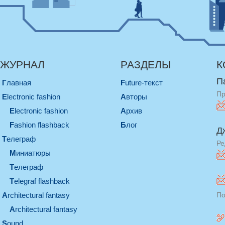
ЖУРНАЛ
РАЗДЕЛЫ
К
П
Главная
Future-текст
Пр
electronic fashion
Авторы
electronic fashion
Архив
Fashion flashback
Блог
Д
телеграф
Ре
миниатюры
телеграф
Telegraf flashback
architectural fantasy
По
architectural fantasy
sound