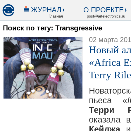
ЖУРНАЛ
О ПРОЕКТЕ
Главная
post@artelectronics.ru
Поиск по тегу: Transgressive
02 марта 20
Новый ал
«Africa E
Terry Ril
Новаторс
пьеса
«
Терри Р
оказала 
Кейджа
, 