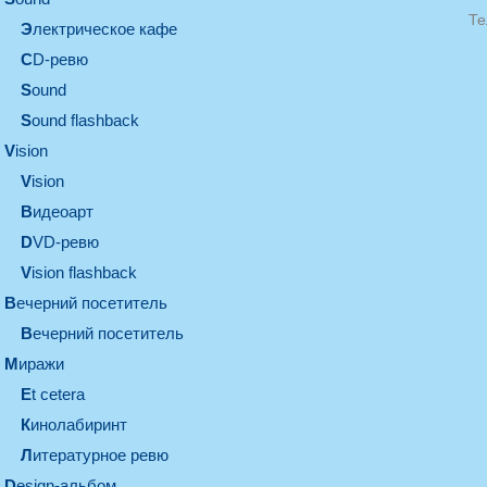
Те
электрическое кафе
CD-ревю
sound
Sound flashback
vision
vision
видеоарт
DVD-ревю
Vision flashback
вечерний посетитель
вечерний посетитель
миражи
et cetera
кинолабиринт
литературное ревю
design-альбом