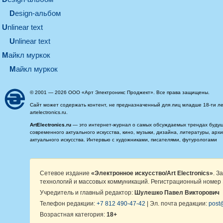
design-альбом
unlinear text
Unlinear text
майкл муркок
майкл муркок
© 2001 — 2026 ООО «Арт Электроникс Проджект». Все права защищены.
Сайт может содержать контент, не предназначенный для лиц младше 18-ти ле
artelectronics.ru.
ArtElectronics.ru
— это интернет-журнал о самых обсуждаемых трендах будущег
современного актуального искусства, кино, музыки, дизайна, литературы, ар
актуального искусства. Интервью с художниками, писателями, футурологами
Сетевое издание
«Электронное искусство/Art Electronics»
. З
технологий и массовых коммуникаций. Регистрационный номер 
Учредитель и главный редактор:
Шулешко Павел Викторович
Телефон редакции:
+7 812 490-47-42
| Эл. почта редакции:
post@
Возрастная категория:
18+