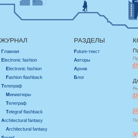
ЖУРНАЛ
РАЗДЕЛЫ
К
П
Главная
Future-текст
Пр
electronic fashion
Авторы
electronic fashion
Архив
Fashion flashback
Блог
Д
телеграф
Ре
миниатюры
телеграф
Telegraf flashback
architectural fantasy
По
architectural fantasy
sound