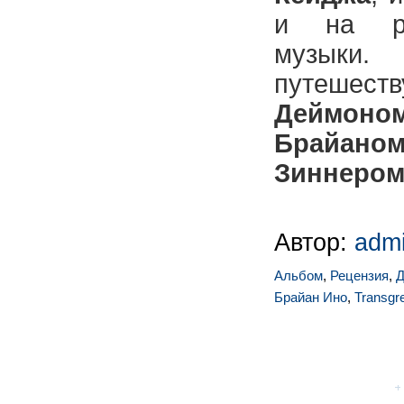
и на ри
музык
путешес
Деймо
Брайано
Зиннеро
Автор:
adm
Альбом
,
Рецензия
,
Д
Брайан Ино
,
Transgr