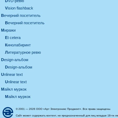
DVD-ревю
Vision flashback
вечерний посетитель
вечерний посетитель
миражи
et cetera
кинолабиринт
литературное ревю
design-альбом
design-альбом
unlinear text
Unlinear text
майкл муркок
майкл муркок
© 2001 — 2026 ООО «Арт Электроникс Проджект». Все права защищены.
Сайт может содержать контент, не предназначенный для лиц младше 18-ти ле