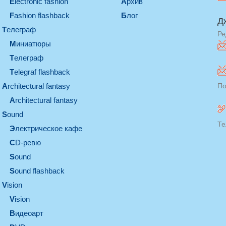
electronic fashion
Архив
Fashion flashback
Блог
Д
телеграф
Ре
миниатюры
телеграф
Telegraf flashback
architectural fantasy
По
architectural fantasy
sound
Те
электрическое кафе
CD-ревю
sound
Sound flashback
vision
vision
видеоарт