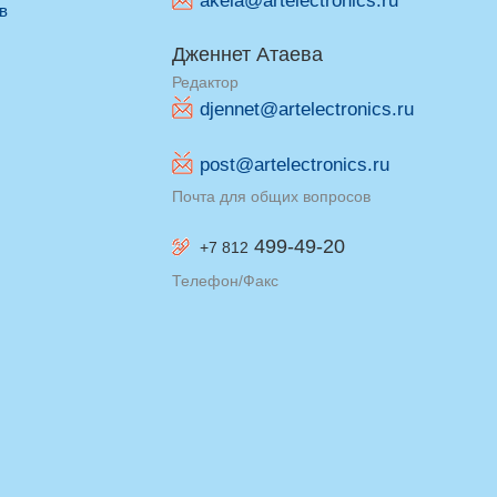
akela@artelectronics.ru
ив
Дженнет Атаева
Редактор
djennet@artelectronics.ru
post@artelectronics.ru
Почта для общих вопросов
499-49-20
+7 812
Телефон/Факс