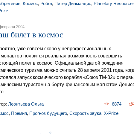
обретение
,
Космос
,
Робот
,
Питер Диамандис
,
Planetary Resource
rize
февраля 2004
аш билет в космос
роятно, уже совсем скоро у непрофессиональных
смонавтов появится реальная возможность совершить
стоящий полет в космос. Официальной датой рождения
смического туризма можно считать 28 апреля 2001 года, ког
стоялся запуск космического корабля «Союз ТМ-32» с перв
смическим туристом на борту, финансовым магнатом Денис
то.
тор:
Леонтьева Ольга
6874
смос
,
Премия
,
Прогноз будущего
,
Скорость звука
,
X-Prize