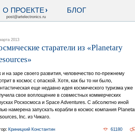
О ПРОЕКТЕ
БЛОГ
post@artelectronics.ru
марта 2013
осмические старатели из «Planetary
esources»
к и на заре своего развития, человечество по-прежнему
отрит в космос с опаской. Хотя, как бы то ни было,
нтастическая еще недавно идея космического туризма уже
лучила свое воплощение в совместных коммерческих
пусках Роскосмоса и Space Adventures. С абсолютно иной
лью намерена запускать корабли в космос компания Planeta
ources, Inc. из Чикаго.
тор:
Криницкий Константин
61180