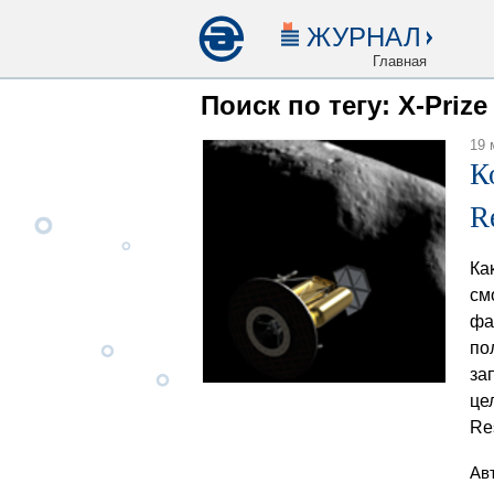
ЖУРНАЛ
Главная
Поиск по тегу: X-Prize
19 
К
R
Ка
см
фа
по
за
це
Res
Ав