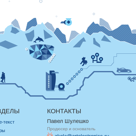
ЗДЕЛЫ
КОНТАКТЫ
Павел Шулешко
re-текст
Продюсер и основатель
оры