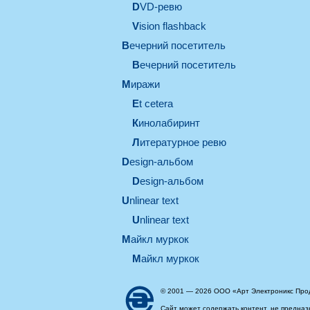
DVD-ревю
Vision flashback
вечерний посетитель
вечерний посетитель
миражи
et cetera
кинолабиринт
литературное ревю
design-альбом
design-альбом
unlinear text
Unlinear text
майкл муркок
майкл муркок
© 2001 — 2026 ООО «Арт Электроникс Про
Сайт может содержать контент, не предназ