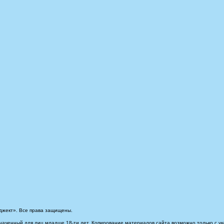
джект». Все права защищены.
наченный для лиц младше 18-ти лет. Копирование материалов сайта возможно только с ук