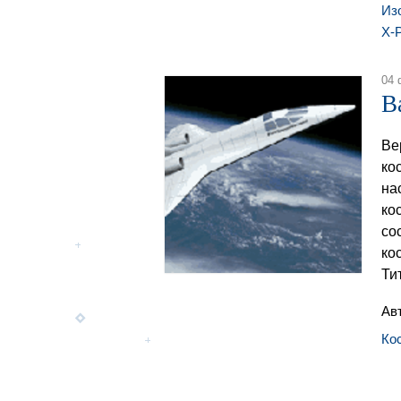
Из
X-P
04 
В
Ве
ко
на
ко
со
ко
Ти
Ав
Ко