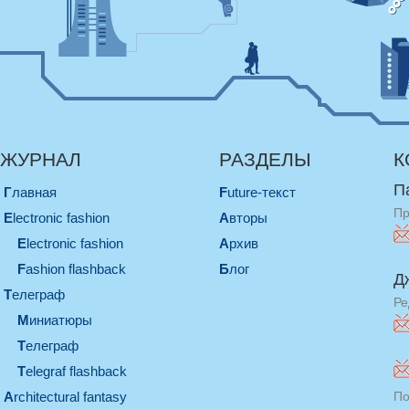
ЖУРНАЛ
РАЗДЕЛЫ
К
П
Главная
Future-текст
Пр
electronic fashion
Авторы
electronic fashion
Архив
Fashion flashback
Блог
Д
телеграф
Ре
миниатюры
телеграф
Telegraf flashback
architectural fantasy
По