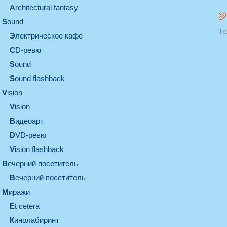
architectural fantasy
sound
Те
электрическое кафе
CD-ревю
sound
Sound flashback
vision
vision
видеоарт
DVD-ревю
Vision flashback
вечерний посетитель
вечерний посетитель
миражи
et cetera
кинолабиринт