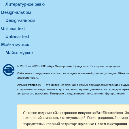
литературное ревю
design-альбом
design-альбом
unlinear text
Unlinear text
майкл муркок
майкл муркок
© 2001 — 2026 ООО «Арт Электроникс Проджект». Все права защищены.
Сайт может содержать контент, не предназначенный для лиц младше 18-ти ле
artelectronics.ru.
ArtElectronics.ru
— это интернет-журнал о самых обсуждаемых трендах будущег
современного актуального искусства, кино, музыки, дизайна, литературы, ар
актуального искусства. Интервью с художниками, писателями, футурологами
Сетевое издание
«Электронное искусство/Art Electronics»
. З
технологий и массовых коммуникаций. Регистрационный номер 
Учредитель и главный редактор:
Шулешко Павел Викторович