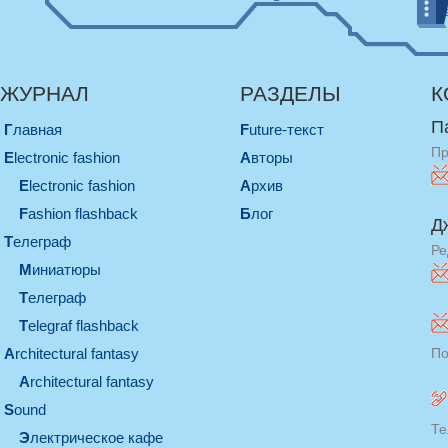
ЖУРНАЛ
РАЗДЕЛЫ
К
П
Главная
Future-текст
Пр
electronic fashion
Авторы
electronic fashion
Архив
Fashion flashback
Блог
Д
телеграф
Ре
миниатюры
телеграф
Telegraf flashback
architectural fantasy
По
architectural fantasy
sound
Те
электрическое кафе