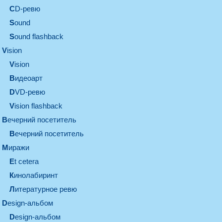
CD-ревю
sound
Sound flashback
vision
vision
видеоарт
DVD-ревю
Vision flashback
вечерний посетитель
вечерний посетитель
миражи
et cetera
кинолабиринт
литературное ревю
design-альбом
design-альбом