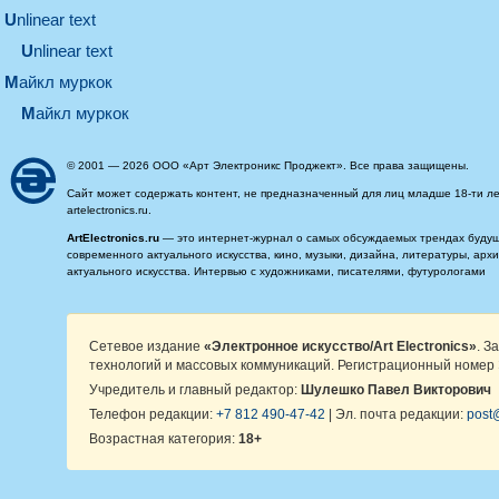
unlinear text
Unlinear text
майкл муркок
майкл муркок
© 2001 — 2026 ООО «Арт Электроникс Проджект». Все права защищены.
Сайт может содержать контент, не предназначенный для лиц младше 18-ти ле
artelectronics.ru.
ArtElectronics.ru
— это интернет-журнал о самых обсуждаемых трендах будущег
современного актуального искусства, кино, музыки, дизайна, литературы, ар
актуального искусства. Интервью с художниками, писателями, футурологами
Сетевое издание
«Электронное искусство/Art Electronics»
. З
технологий и массовых коммуникаций. Регистрационный номер 
Учредитель и главный редактор:
Шулешко Павел Викторович
Телефон редакции:
+7 812 490-47-42
| Эл. почта редакции:
post@
Возрастная категория:
18+