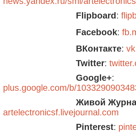
news.yandex.ru/smi/artelectronics
Flipboard
:
fli
Facebook
:
fb.
ВКонтакте
:
vk
Twitter
:
twitte
Google+
:
plus.google.com/b/103329090348
Живой Журн
artelectronicsf.livejournal.com
Pinterest
:
pint