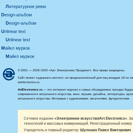
литературное ревю
design-альбом
design-альбом
unlinear text
Unlinear text
майкл муркок
майкл муркок
© 2001 — 2026 ООО «Арт Электроникс Проджект». Все права защищены.
Сайт может содержать контент, не предназначенный для лиц младше 18-ти ле
artelectronics.ru.
ArtElectronics.ru
— это интернет-журнал о самых обсуждаемых трендах будущег
современного актуального искусства, кино, музыки, дизайна, литературы, ар
актуального искусства. Интервью с художниками, писателями, футурологами
Сетевое издание
«Электронное искусство/Art Electronics»
. З
технологий и массовых коммуникаций. Регистрационный номер 
Учредитель и главный редактор:
Шулешко Павел Викторович