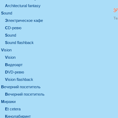
architectural fantasy
sound
Те
электрическое кафе
CD-ревю
sound
Sound flashback
vision
vision
видеоарт
DVD-ревю
Vision flashback
вечерний посетитель
вечерний посетитель
миражи
et cetera
кинолабиринт