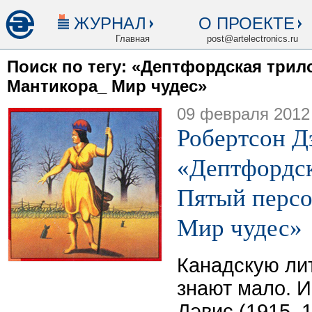
ЖУРНАЛ
О ПРОЕКТЕ
Главная
post@artelectronics.ru
Поиск по тегу: «Дептфордская трил
Мантикора_ Мир чудес»
09 февраля 2012
Робертсон Д
«Дептфордск
Пятый персо
Мир чудес»
Канадскую ли
знают мало. И
Дэвис (1915–1