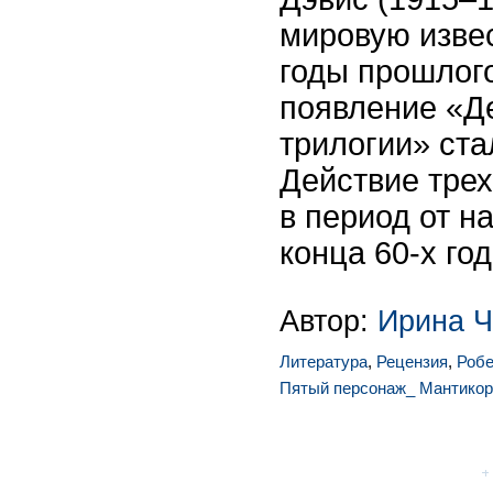
мировую извес
годы прошлого
появление «Д
трилогии» ста
Действие тре
в период от н
конца 60-х год
Автор:
Ирина 
Литература
,
Рецензия
,
Робе
Пятый персонаж_ Мантикор