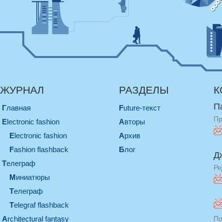
ЖУРНАЛ
РАЗДЕЛЫ
К
П
Главная
Future-текст
Пр
electronic fashion
Авторы
electronic fashion
Архив
Fashion flashback
Блог
Д
телеграф
Ре
миниатюры
телеграф
Telegraf flashback
architectural fantasy
По