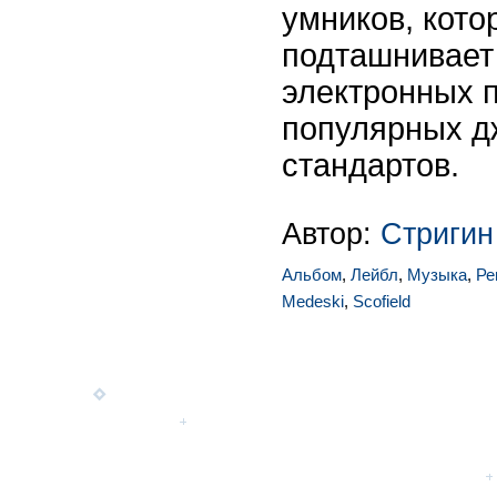
умников, кото
подташнивает
электронных п
популярных д
стандартов.
Автор:
Стригин
Альбом
,
Лейбл
,
Музыка
,
Ре
Medeski
,
Scofield