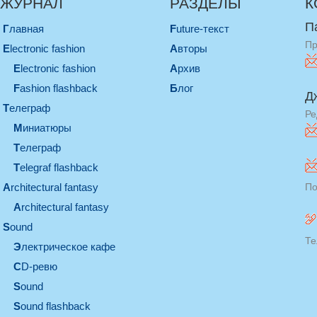
ЖУРНАЛ
РАЗДЕЛЫ
К
П
Главная
Future-текст
Пр
electronic fashion
Авторы
electronic fashion
Архив
Fashion flashback
Блог
Д
телеграф
Ре
миниатюры
телеграф
Telegraf flashback
architectural fantasy
По
architectural fantasy
sound
Те
электрическое кафе
CD-ревю
sound
Sound flashback