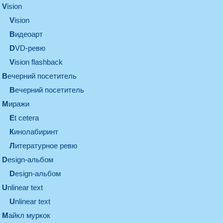
vision
vision
видеоарт
DVD-ревю
Vision flashback
вечерний посетитель
вечерний посетитель
миражи
et cetera
кинолабиринт
литературное ревю
design-альбом
design-альбом
unlinear text
Unlinear text
майкл муркок