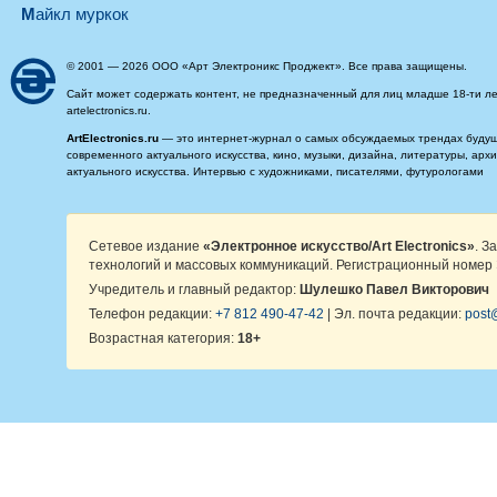
майкл муркок
© 2001 — 2026 ООО «Арт Электроникс Проджект». Все права защищены.
Сайт может содержать контент, не предназначенный для лиц младше 18-ти ле
artelectronics.ru.
ArtElectronics.ru
— это интернет-журнал о самых обсуждаемых трендах будущег
современного актуального искусства, кино, музыки, дизайна, литературы, ар
актуального искусства. Интервью с художниками, писателями, футурологами
Сетевое издание
«Электронное искусство/Art Electronics»
. З
технологий и массовых коммуникаций. Регистрационный номер 
Учредитель и главный редактор:
Шулешко Павел Викторович
Телефон редакции:
+7 812 490-47-42
| Эл. почта редакции:
post@
Возрастная категория:
18+