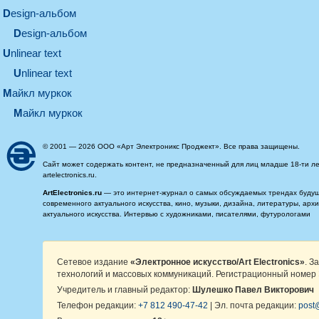
design-альбом
design-альбом
unlinear text
Unlinear text
майкл муркок
майкл муркок
© 2001 — 2026 ООО «Арт Электроникс Проджект». Все права защищены.
Сайт может содержать контент, не предназначенный для лиц младше 18-ти ле
artelectronics.ru.
ArtElectronics.ru
— это интернет-журнал о самых обсуждаемых трендах будущег
современного актуального искусства, кино, музыки, дизайна, литературы, ар
актуального искусства. Интервью с художниками, писателями, футурологами
Сетевое издание
«Электронное искусство/Art Electronics»
. З
технологий и массовых коммуникаций. Регистрационный номер 
Учредитель и главный редактор:
Шулешко Павел Викторович
Телефон редакции:
+7 812 490-47-42
| Эл. почта редакции:
post@