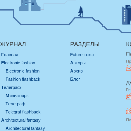
ЖУРНАЛ
РАЗДЕЛЫ
К
П
Главная
Future-текст
Пр
electronic fashion
Авторы
electronic fashion
Архив
Fashion flashback
Блог
Д
телеграф
Ре
миниатюры
телеграф
Telegraf flashback
architectural fantasy
По
architectural fantasy