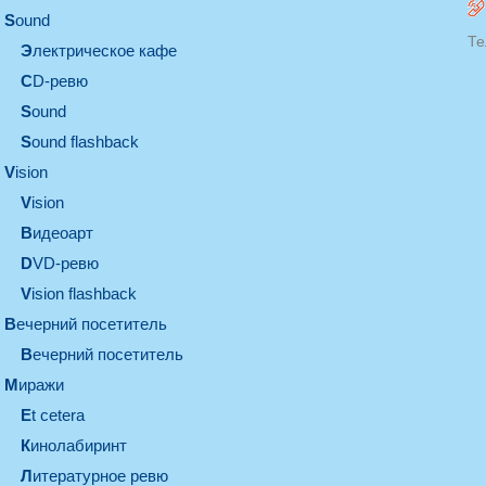
sound
Те
электрическое кафе
CD-ревю
sound
Sound flashback
vision
vision
видеоарт
DVD-ревю
Vision flashback
вечерний посетитель
вечерний посетитель
миражи
et cetera
кинолабиринт
литературное ревю