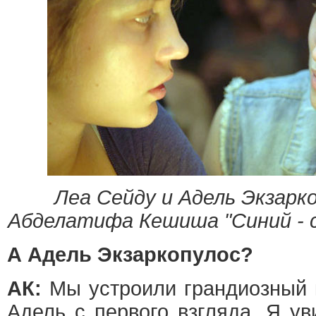
Леа Сейду и Адель Экзарк
Абделатифа Кешиша "Синий - 
А Адель Экзаркопулос?
АК:
Мы устроили грандиозный к
Адель с первого взгляда. Я ув