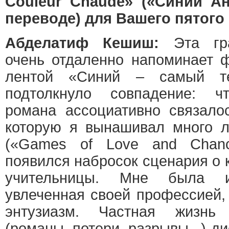
Couleur Chaude» («Синий Ан
переводе) для Вашего пятог
Абделатиф Кешиш:
Эта гра
очень отдаленно напоминает 
лентой «Синий – самый т
подтолкнуло совпадение: чт
романа ассоциативно связало
которую я вынашивал много л
(«Games of Love and Chan
появился набросок сценария о 
учительницы. Мне была ин
увлеченная своей профессией, 
энтузиазм. Частная жизнь
(романы, потери, разрывы...) д