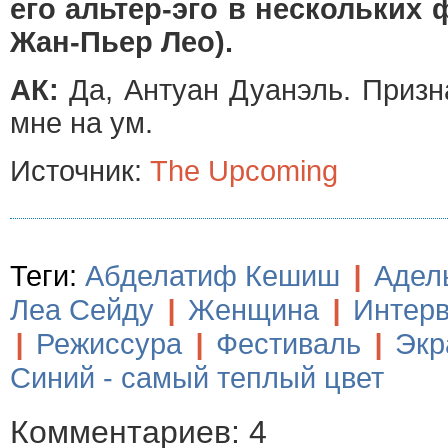
его альтер-эго в нескольких 
Жан-Пьер Лео).
АК:
Да, Антуан Дуанэль. Призн
мне на ум.
Источник:
The Upcoming
Теги:
Абделатиф Кешиш
|
Адел
Леа Сейду
|
Женщина
|
Интер
|
Режиссура
|
Фестиваль
|
Экр
Синий - самый теплый цвет
Комментариев: 4