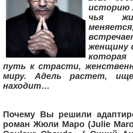
историю 
чья жи
меняет
встреча
женщину 
котора
путь к страсти, женствен
миру. Адель растет, ищ
находит…
Почему Вы решили адаптир
роман Жюли Маро (Julie Maro