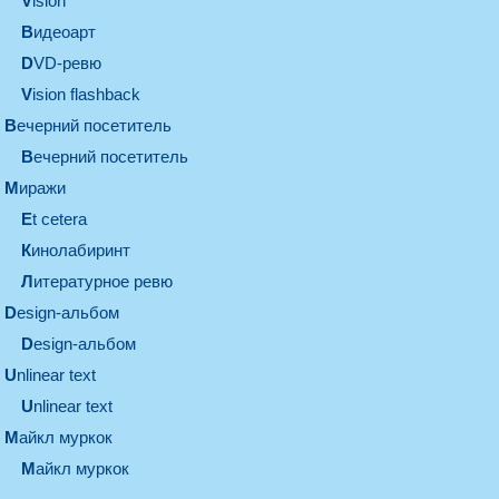
vision
видеоарт
DVD-ревю
Vision flashback
вечерний посетитель
вечерний посетитель
миражи
et cetera
кинолабиринт
литературное ревю
design-альбом
design-альбом
unlinear text
Unlinear text
майкл муркок
майкл муркок