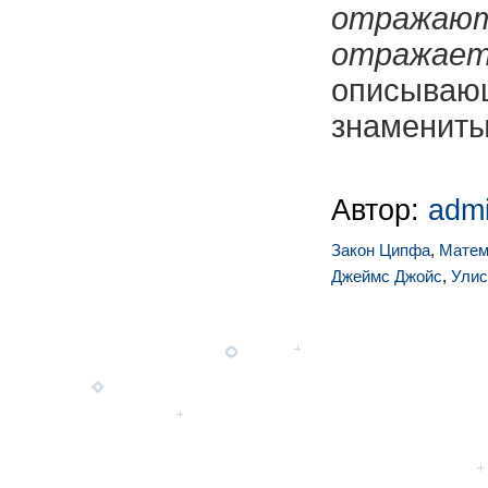
отражаю
отраж
описываю
знамениты
Автор:
adm
Закон Ципфа
,
Матем
Джеймс Джойс
,
Улис