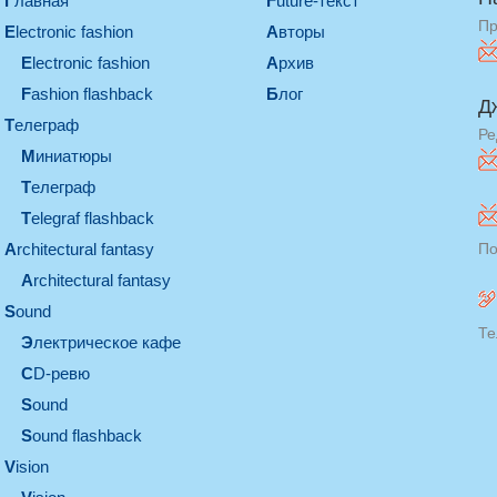
Главная
Future-текст
Пр
electronic fashion
Авторы
electronic fashion
Архив
Fashion flashback
Блог
Д
телеграф
Ре
миниатюры
телеграф
Telegraf flashback
architectural fantasy
По
architectural fantasy
sound
Те
электрическое кафе
CD-ревю
sound
Sound flashback
vision