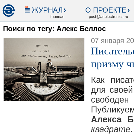
ЖУРНАЛ
О ПРОЕКТЕ
Главная
post@artelectronics.ru
Поиск по тегу: Алекс Беллос
07 января 2
Писатель
призму ч
Как писа
для своей
свободе
Публикуе
Алекса Б
квадра