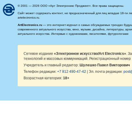
© 2001 — 2026 ООО «Арт Электроникс Проджект». Все права защищены.
Сайт может содержать контент, не предназначенный для лиц младше 18-ти ле
artelectronics.ru.
ArtElectronics.ru
— это интернет-журнал о самых обсуждаемых трендах будущег
современного актуального искусства, кино, музыки, дизайна, литературы, ар
актуального искусства. Интервью с художниками, писателями, футурологами
Сетевое издание
«Электронное искусство/Art Electronics»
. З
технологий и массовых коммуникаций. Регистрационный номер 
Учредитель и главный редактор:
Шулешко Павел Викторович
Телефон редакции:
+7 812 490-47-42
| Эл. почта редакции:
post@
Возрастная категория:
18+