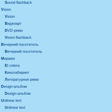
Sound flashback
vision
vision
видеоарт
DVD-ревю
Vision flashback
вечерний посетитель
вечерний посетитель
миражи
et cetera
кинолабиринт
литературное ревю
design-альбом
design-альбом
unlinear text
Unlinear text