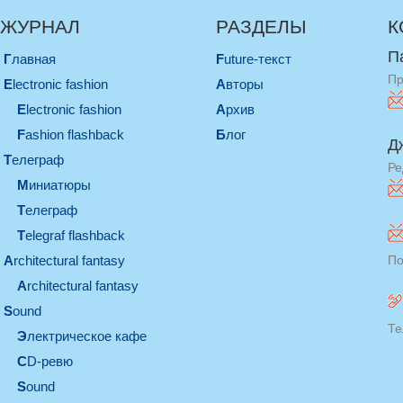
ЖУРНАЛ
РАЗДЕЛЫ
К
П
Главная
Future-текст
Пр
electronic fashion
Авторы
electronic fashion
Архив
Fashion flashback
Блог
Д
телеграф
Ре
миниатюры
телеграф
Telegraf flashback
architectural fantasy
По
architectural fantasy
sound
Те
электрическое кафе
CD-ревю
sound