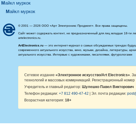
майкл муркок
майкл муркок
© 2001 — 2026 ООО «Арт Электроникс Проджект». Все права защищены.
Сайт может содержать контент, не предназначенный для лиц младше 18-ти ле
artelectronics.ru.
ArtElectronics.ru
— это интернет-журнал о самых обсуждаемых трендах будущег
современного актуального искусства, кино, музыки, дизайна, литературы, ар
актуального искусства. Интервью с художниками, писателями, футурологами
Сетевое издание
«Электронное искусство/Art Electronics»
. З
технологий и массовых коммуникаций. Регистрационный номер 
Учредитель и главный редактор:
Шулешко Павел Викторович
Телефон редакции:
+7 812 490-47-42
| Эл. почта редакции:
post@
Возрастная категория:
18+