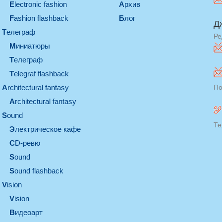
electronic fashion
Архив
Fashion flashback
Блог
Д
телеграф
Ре
миниатюры
телеграф
Telegraf flashback
architectural fantasy
По
architectural fantasy
sound
Те
электрическое кафе
CD-ревю
sound
Sound flashback
vision
vision
видеоарт