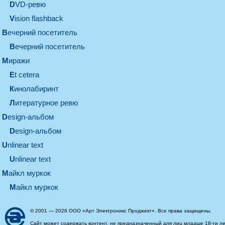
DVD-ревю
Vision flashback
вечерний посетитель
вечерний посетитель
миражи
et cetera
кинолабиринт
литературное ревю
design-альбом
design-альбом
unlinear text
Unlinear text
майкл муркок
майкл муркок
© 2001 — 2026 ООО «Арт Электроникс Проджект». Все права защищены.
Сайт может содержать контент, не предназначенный для лиц младше 18-ти ле