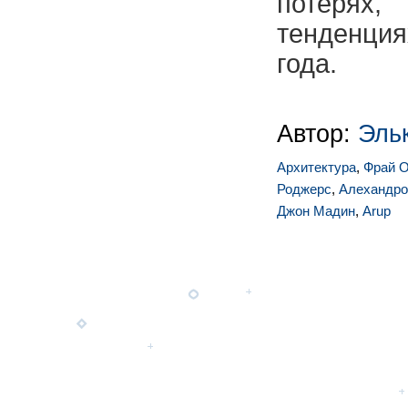
потерях
тенденци
года.
Автор:
Эль
Архитектура
,
Фрай О
Роджерс
,
Алехандро
Джон Мадин
,
Arup