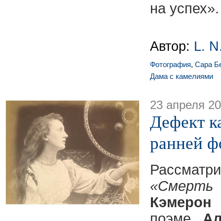
на успех».
Автор:
L. N
Фотография
,
Сара Б
Дама с камелиями
23 апреля 2
Дефект к
ранней ф
Рассмат
«Смерть
Кэмерон
поэме
Ал