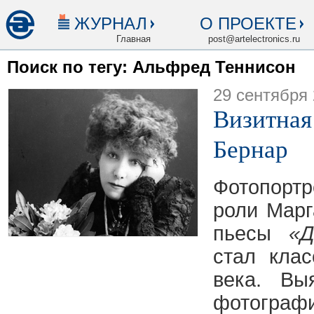
ЖУРНАЛ
О ПРОЕКТЕ
Главная
post@artelectronics.ru
Поиск по тегу: Альфред Теннисон
29 сентября
Визитная
Бернар
Фотопорт
роли Марг
пьесы
«Д
стал кла
века. Вы
фотограф