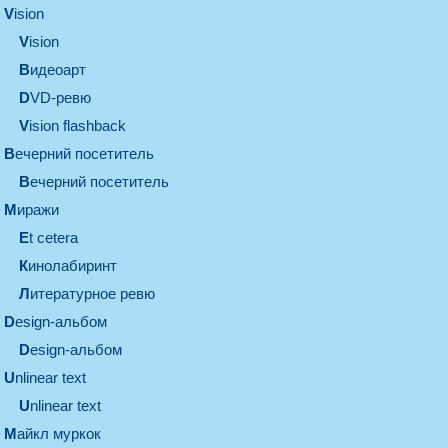
vision
vision
видеоарт
DVD-ревю
Vision flashback
вечерний посетитель
вечерний посетитель
миражи
et cetera
кинолабиринт
литературное ревю
design-альбом
design-альбом
unlinear text
Unlinear text
майкл муркок