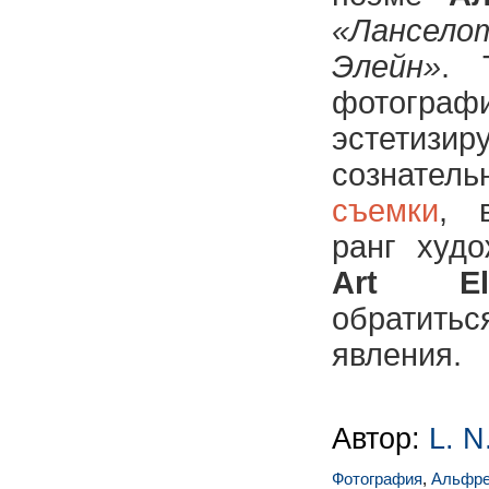
«Ла
Элейн»
. 
фотогр
эстетизи
сознател
съемки
, 
ранг худо
Art Ele
обратить
явления.
Автор:
L. N
Фотография
,
Альфре