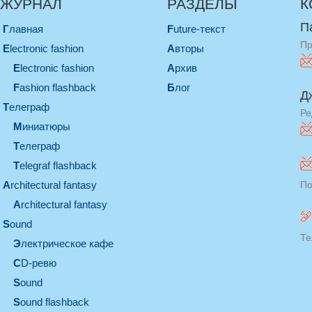
ЖУРНАЛ
РАЗДЕЛЫ
К
П
Главная
Future-текст
Пр
electronic fashion
Авторы
electronic fashion
Архив
Fashion flashback
Блог
Д
телеграф
Ре
миниатюры
телеграф
Telegraf flashback
architectural fantasy
По
architectural fantasy
sound
Те
электрическое кафе
CD-ревю
sound
Sound flashback