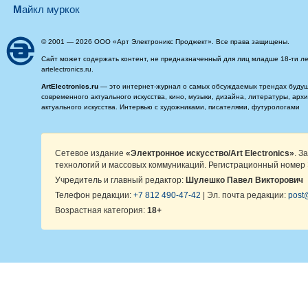
майкл муркок
© 2001 — 2026 ООО «Арт Электроникс Проджект». Все права защищены.
Сайт может содержать контент, не предназначенный для лиц младше 18-ти ле
artelectronics.ru.
ArtElectronics.ru
— это интернет-журнал о самых обсуждаемых трендах будущег
современного актуального искусства, кино, музыки, дизайна, литературы, ар
актуального искусства. Интервью с художниками, писателями, футурологами
Сетевое издание
«Электронное искусство/Art Electronics»
. З
технологий и массовых коммуникаций. Регистрационный номер 
Учредитель и главный редактор:
Шулешко Павел Викторович
Телефон редакции:
+7 812 490-47-42
| Эл. почта редакции:
post@
Возрастная категория:
18+