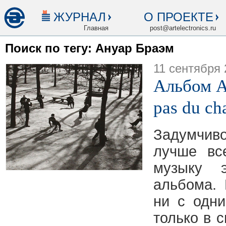
ЖУРНАЛ
О ПРОЕКТЕ
Главная
post@artelectronics.ru
Поиск по тегу: Ануар Браэм
11 сентября 
Альбом A
pas du ch
Задумчиво
лучше вс
музыку э
альбома.
ни с одн
только в 