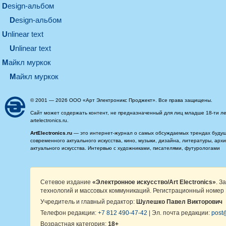
design-альбом
design-альбом
unlinear text
Unlinear text
майкл муркок
майкл муркок
© 2001 — 2026 ООО «Арт Электроникс Проджект». Все права защищены.
Сайт может содержать контент, не предназначенный для лиц младше 18-ти ле
artelectronics.ru.
ArtElectronics.ru
— это интернет-журнал о самых обсуждаемых трендах будущег
современного актуального искусства, кино, музыки, дизайна, литературы, ар
актуального искусства. Интервью с художниками, писателями, футурологами
Сетевое издание
«Электронное искусство/Art Electronics»
. З
технологий и массовых коммуникаций. Регистрационный номер 
Учредитель и главный редактор:
Шулешко Павел Викторович
Телефон редакции:
+7 812 490-47-42
| Эл. почта редакции:
post@
Возрастная категория:
18+