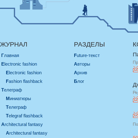
ЖУРНАЛ
РАЗДЕЛЫ
К
П
Главная
Future-текст
Пр
electronic fashion
Авторы
electronic fashion
Архив
Fashion flashback
Блог
Д
телеграф
Ре
миниатюры
телеграф
Telegraf flashback
architectural fantasy
По
architectural fantasy