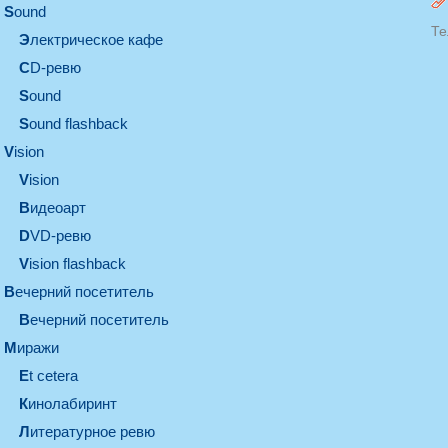
sound
Те
электрическое кафе
CD-ревю
sound
Sound flashback
vision
vision
видеоарт
DVD-ревю
Vision flashback
вечерний посетитель
вечерний посетитель
миражи
et cetera
кинолабиринт
литературное ревю