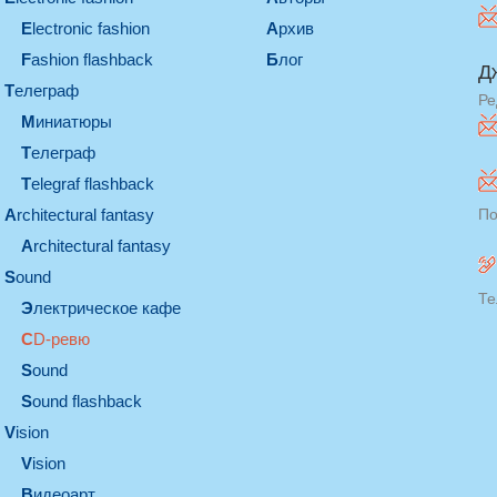
electronic fashion
Архив
Fashion flashback
Блог
Д
телеграф
Ре
миниатюры
телеграф
Telegraf flashback
architectural fantasy
По
architectural fantasy
sound
Те
электрическое кафе
CD-ревю
sound
Sound flashback
vision
vision
видеоарт