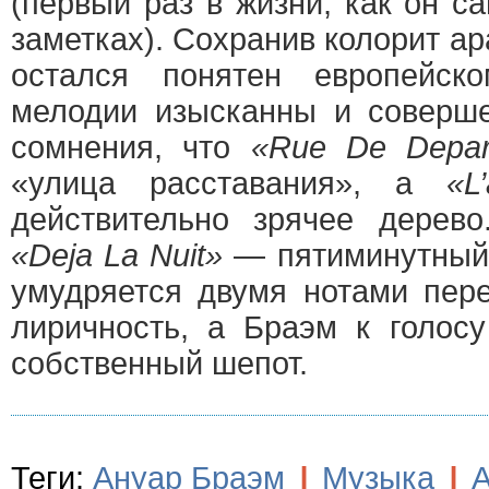
(первый раз в жизни, как он с
заметках). Сохранив колорит а
остался понятен европейск
мелодии изысканны и соверше
сомнения, что
«Rue De Depar
«улица расставания», а
«L
действительно зрячее дерев
«Dejа La Nuit»
— пятиминутный 
умудряется двумя нотами пере
лиричность, а Браэм к голосу
собственный шепот.
Теги:
Ануар Браэм
|
Музыка
|