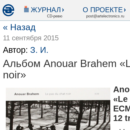
ЖУРНАЛ
О ПРОЕКТЕ
CD-ревю
post@artelectronics.ru
« Назад
11 сентября 2015
Автор:
З. И.
Альбом Anouar Brahem «L
noir»
Ano
«Le
ECM
12 t