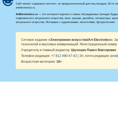
Сайт может содержать контент, не предназначенный для лиц младше 18-ти ле
artelectronics.ru.
ArtElectronics.ru
— это интернет-журнал о самых обсуждаемых трендах будущег
современного актуального искусства, кино, музыки, дизайна, литературы, ар
актуального искусства. Интервью с художниками, писателями, футурологами
Сетевое издание
«Электронное искусство/Art Electronics»
. З
технологий и массовых коммуникаций. Регистрационный номер 
Учредитель и главный редактор:
Шулешко Павел Викторович
Телефон редакции:
+7 812 490-47-42
| Эл. почта редакции:
post@
Возрастная категория:
18+