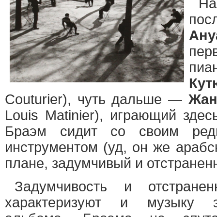
На
по
Ан
пер
п
Кут
Couturier), чуть дальше —
Жан
Louis Matinier), играющий зде
Браэм сидит со своим ред
инструментом (уд, он же арабс
плане, задумчивый и отстранен
Задумчивость и отстране
характеризуют и музыку эт