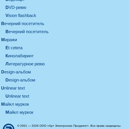
DVD-ревю
Vision flashback
вечерний посетитель
вечерний посетитель
миражи
et cetera
кинолабиринт
литературное ревю
design-альбом
design-альбом
unlinear text
Unlinear text
майкл муркок
майкл муркок
© 2001 — 2026 ООО «Арт Электроникс Проджект». Все права защищены.