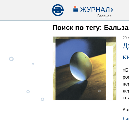
ЖУРНАЛ
Главная
Поиск по тегу: Бальз
29 
Д
к
«Б
ро
пе
де
св
Ав
Ли