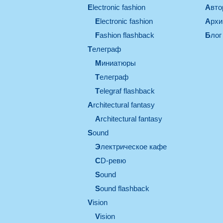
electronic fashion
Авт
electronic fashion
Арх
Fashion flashback
Блог
телеграф
миниатюры
телеграф
Telegraf flashback
architectural fantasy
architectural fantasy
sound
электрическое кафе
CD-ревю
sound
Sound flashback
vision
vision