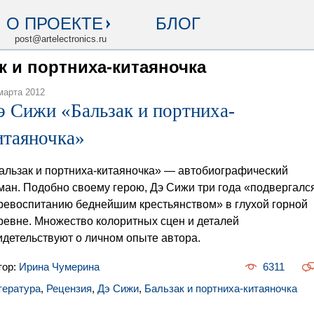
О ПРОЕКТЕ
БЛОГ
post@artelectronics.ru
ак и портниха-китаяночка
марта 2012
э Сижи «Бальзак и портниха-
итаяночка»
альзак и портниха-китаяночка» — автобиографический
ман. Подобно своему герою, Дэ Сижи три года «подвергалс
ревоспитанию беднейшим крестьянством» в глухой горной
ревне. Множество колоритных сцен и деталей
идетельствуют о личном опыте автора.
тор:
Ирина Чумерина
6311
тература
,
Рецензия
,
Дэ Сижи
,
Бальзак и портниха-китаяночка