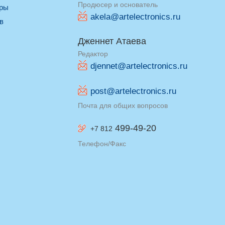
Продюсер и основатель
оры
akela@artelectronics.ru
ив
Дженнет Атаева
Редактор
djennet@artelectronics.ru
post@artelectronics.ru
Почта для общих вопросов
499-49-20
+7 812
Телефон/Факс