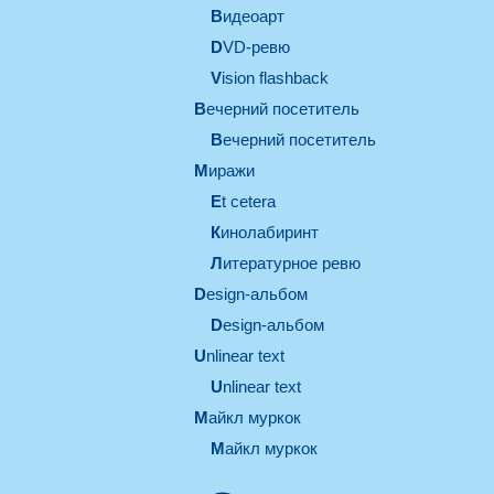
видеоарт
DVD-ревю
Vision flashback
вечерний посетитель
вечерний посетитель
миражи
et cetera
кинолабиринт
литературное ревю
design-альбом
design-альбом
unlinear text
Unlinear text
майкл муркок
майкл муркок