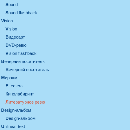
sound
Sound flashback
vision
vision
видеоарт
DVD-ревю
Vision flashback
вечерний посетитель
вечерний посетитель
миражи
et cetera
кинолабиринт
литературное ревю
design-альбом
design-альбом
unlinear text