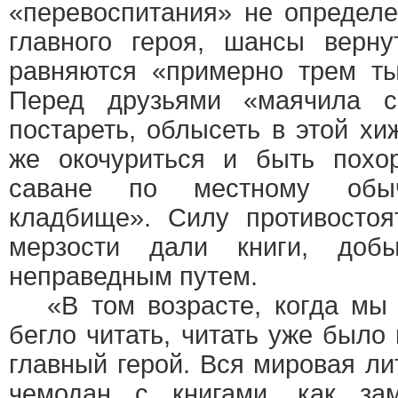
«перевоспитания» не определе
главного героя, шансы верн
равняются «примерно трем ты
Перед друзьями «маячила св
постареть, облысеть в этой хи
же окочуриться и быть похо
саване по местному об
кладбище». Силу противостоя
мерзости дали книги, доб
неправедным путем.
«В том возрасте, когда мы н
бегло читать, читать уже было
главный герой. Вся мировая ли
чемодан с книгами, как зам