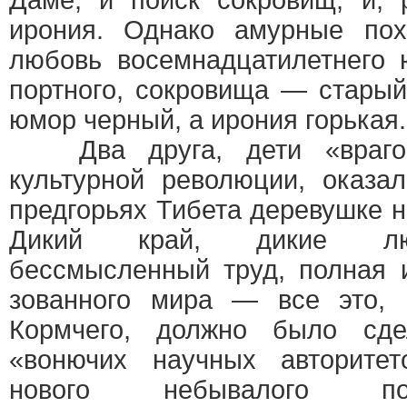
Даме, и поиск сокровищ, и, 
ирония. Однако амурные по
любовь восемнадцатилетнего
портного, сокровища — старый
юмор черный, а ирония горькая.
Два друга, дети «врагов
культурной революции, оказа
предгорьях Тибета деревушке н
Дикий край, дикие лю
бессмысленный труд, полная 
зованного мира — все это, 
Кормчего, должно было сде
«вонючих научных авторитет
нового небывалого по