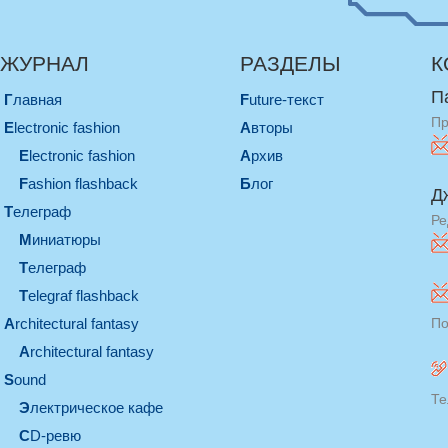
ЖУРНАЛ
РАЗДЕЛЫ
К
П
Главная
Future-текст
Пр
electronic fashion
Авторы
electronic fashion
Архив
Fashion flashback
Блог
Д
телеграф
Ре
миниатюры
телеграф
Telegraf flashback
architectural fantasy
По
architectural fantasy
sound
Те
электрическое кафе
CD-ревю