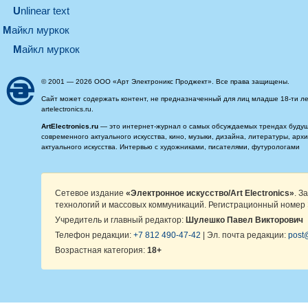
Unlinear text
майкл муркок
майкл муркок
© 2001 — 2026 ООО «Арт Электроникс Проджект». Все права защищены.
Сайт может содержать контент, не предназначенный для лиц младше 18-ти ле
artelectronics.ru.
ArtElectronics.ru
— это интернет-журнал о самых обсуждаемых трендах будущег
современного актуального искусства, кино, музыки, дизайна, литературы, ар
актуального искусства. Интервью с художниками, писателями, футурологами
Сетевое издание
«Электронное искусство/Art Electronics»
. З
технологий и массовых коммуникаций. Регистрационный номер 
Учредитель и главный редактор:
Шулешко Павел Викторович
Телефон редакции:
+7 812 490-47-42
| Эл. почта редакции:
post@
Возрастная категория:
18+