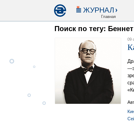
ЖУРНАЛ
Главная
Поиск по тегу: Бенне
09 
К
Др
—э
зр
ср
«К
Ав
Ки
Се