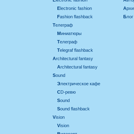
electronic fashion
Арх
Fashion flashback
Блог
телеграф
миниатюры
телеграф
Telegraf flashback
architectural fantasy
architectural fantasy
sound
электрическое кафе
CD-ревю
sound
Sound flashback
vision
vision
видеоарт