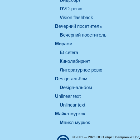
DVD-ревю
Vision flashback
вечерний посетитель
вечерний посетитель
миражи
et cetera
кинолабиринт
литературное ревю
design-альбом
design-альбом
unlinear text
Unlinear text
майкл муркок
майкл муркок
© 2001 — 2026 ООО «Арт Электроникс Про