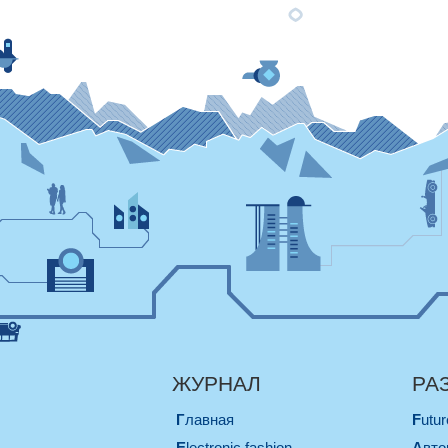
ЖУРНАЛ
РА
Главная
Futu
electronic fashion
Авт