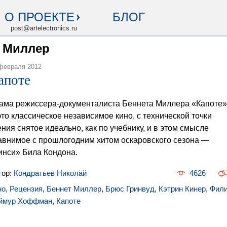
О ПРОЕКТЕ
БЛОГ
post@artelectronics.ru
т Миллер
февраля 2012
апоте
ама режиссера-документалиста Беннета Миллера «Капоте»
то классическое независимое кино, с технической точки
ения снятое идеально, как по учебнику, и в этом смысле
авнимое с прошлогодним хитом оскаровского сезона —
инси» Била Кондона.
тор:
Кондратьев Николай
4626
но
,
Рецензия
,
Беннет Миллер
,
Брюс Гринвуд
,
Кэтрин Кинер
,
Фил
ймур Хоффман
,
Капоте