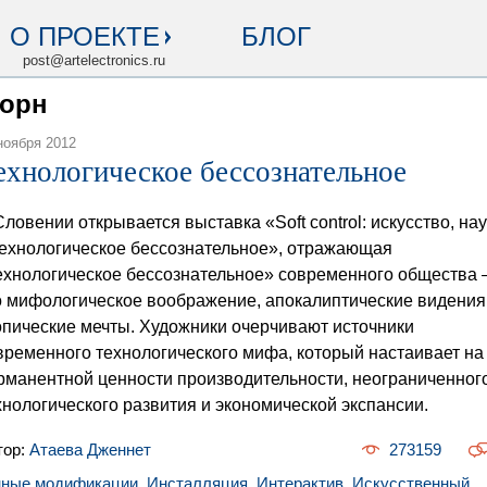
О ПРОЕКТЕ
БЛОГ
post@artelectronics.ru
Ворн
ноября 2012
ехнологическое бессознательное
Словении открывается выставка «Soft control: искусство, на
технологическое бессознательное», отражающая
ехнологическое бессознательное» современного общества 
о мифологическое воображение, апокалиптические видения
опические мечты. Художники очерчивают источники
временного технологического мифа, который настаивает на
рманентной ценности производительности, неограниченног
хнологического развития и экономической экспансии.
тор:
Атаева Дженнет
273159
нные модификации
,
Инсталляция
,
Интерактив
,
Искусственный