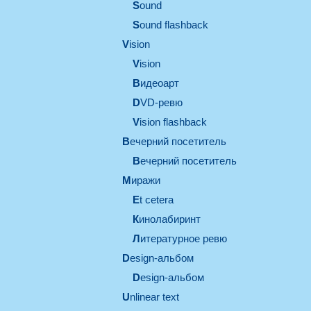
sound
Sound flashback
vision
vision
видеоарт
DVD-ревю
Vision flashback
вечерний посетитель
вечерний посетитель
миражи
et cetera
кинолабиринт
литературное ревю
design-альбом
design-альбом
unlinear text