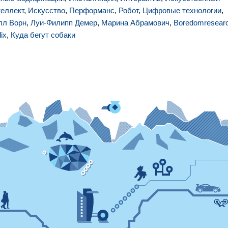
теллект
,
Искусство
,
Перформанс
,
Робот
,
Цифровые технологии
,
лл Ворн
,
Луи-Филипп Демер
,
Марина Абрамович
,
Boredomresear
lix
,
Куда бегут собаки