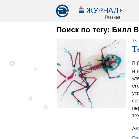
ЖУРНАЛ
Главная
Поиск по тегу: Билл 
15 
Т
В 
и 
«т
ег
ут
со
пе
те
Ав
Ге