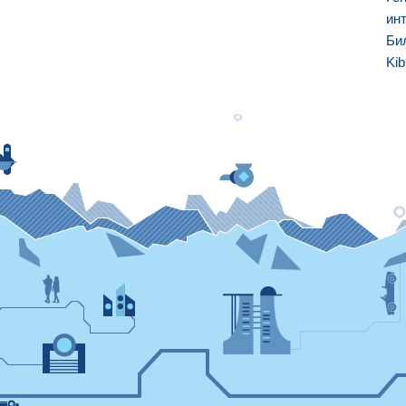
ин
Би
Kib