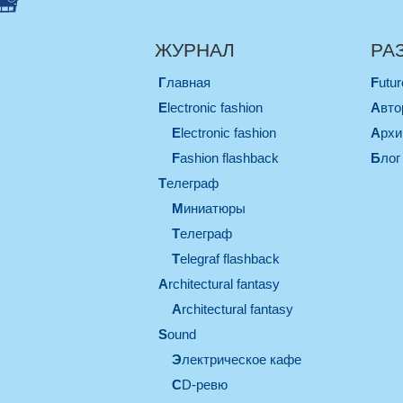
ЖУРНАЛ
РА
Главная
Futu
electronic fashion
Авт
electronic fashion
Арх
Fashion flashback
Блог
телеграф
миниатюры
телеграф
Telegraf flashback
architectural fantasy
architectural fantasy
sound
электрическое кафе
CD-ревю