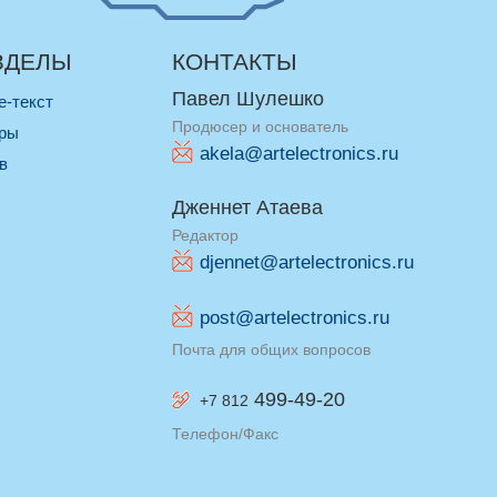
ЗДЕЛЫ
КОНТАКТЫ
Павел Шулешко
re-текст
Продюсер и основатель
оры
akela@artelectronics.ru
ив
Дженнет Атаева
Редактор
djennet@artelectronics.ru
post@artelectronics.ru
Почта для общих вопросов
499-49-20
+7 812
Телефон/Факс