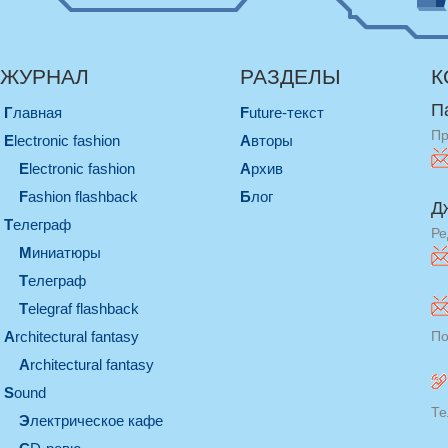
ЖУРНАЛ
РАЗДЕЛЫ
К
П
Главная
Future-текст
Пр
electronic fashion
Авторы
electronic fashion
Архив
Fashion flashback
Блог
Д
телеграф
Ре
миниатюры
телеграф
Telegraf flashback
architectural fantasy
По
architectural fantasy
sound
Те
электрическое кафе