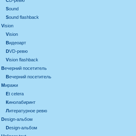
CD-ревю
sound
Sound flashback
vision
vision
видеоарт
DVD-ревю
Vision flashback
вечерний посетитель
вечерний посетитель
миражи
et cetera
кинолабиринт
литературное ревю
design-альбом
design-альбом