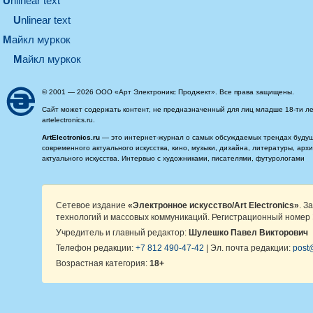
unlinear text
Unlinear text
майкл муркок
майкл муркок
© 2001 — 2026 ООО «Арт Электроникс Проджект». Все права защищены.
Сайт может содержать контент, не предназначенный для лиц младше 18-ти ле
artelectronics.ru.
ArtElectronics.ru
— это интернет-журнал о самых обсуждаемых трендах будущег
современного актуального искусства, кино, музыки, дизайна, литературы, ар
актуального искусства. Интервью с художниками, писателями, футурологами
Сетевое издание
«Электронное искусство/Art Electronics»
. З
технологий и массовых коммуникаций. Регистрационный номер 
Учредитель и главный редактор:
Шулешко Павел Викторович
Телефон редакции:
+7 812 490-47-42
| Эл. почта редакции:
post@
Возрастная категория:
18+