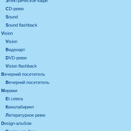
электрическое кафе
CD-ревю
sound
Sound flashback
vision
vision
видеоарт
DVD-ревю
Vision flashback
вечерний посетитель
вечерний посетитель
миражи
et cetera
кинолабиринт
литературное ревю
design-альбом