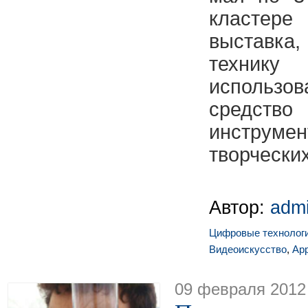
кластер
выставка,
техни
использо
средств
инструме
творчески
Автор:
adm
Цифровые технолог
Видеоискусство
,
App
09 февраля 2012