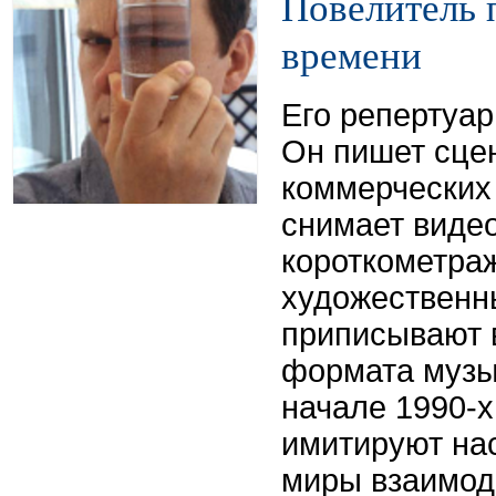
Повелитель 
времени
Его репертуар
Он пишет сце
коммерческих
снимает виде
короткометра
художественн
приписывают 
формата музы
начале 1990-х
имитируют на
миры взаимод