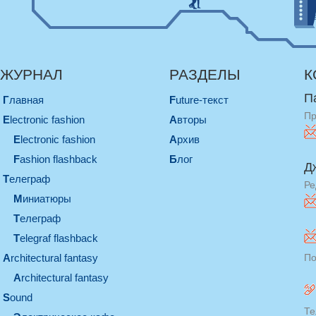
ЖУРНАЛ
РАЗДЕЛЫ
К
П
Главная
Future-текст
Пр
electronic fashion
Авторы
electronic fashion
Архив
Fashion flashback
Блог
Д
телеграф
Ре
миниатюры
телеграф
Telegraf flashback
architectural fantasy
По
architectural fantasy
sound
Те