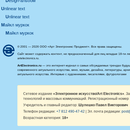
design-альбом
unlinear text
Unlinear text
майкл муркок
майкл муркок
© 2001 — 2026 ООО «Арт Электроникс Проджект». Все права защищены.
Сайт может содержать контент, не предназначенный для лиц младше 18-ти ле
artelectronics.ru.
ArtElectronics.ru
— это интернет-журнал о самых обсуждаемых трендах будущег
современного актуального искусства, кино, музыки, дизайна, литературы, ар
актуального искусства. Интервью с художниками, писателями, футурологами
Сетевое издание
«Электронное искусство/Art Electronics»
. З
технологий и массовых коммуникаций. Регистрационный номер 
Учредитель и главный редактор:
Шулешко Павел Викторович
Телефон редакции:
+7 812 490-47-42
| Эл. почта редакции:
post@
Возрастная категория:
18+