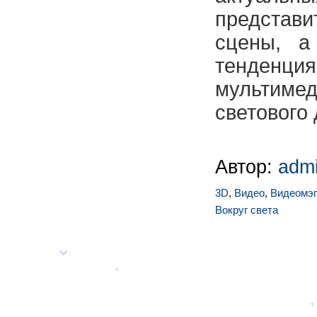
представ
сцены, а
тенден
мультиме
светового 
Автор:
adm
3D
,
Видео
,
Видеомэп
Вокруг света