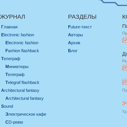
ЖУРНАЛ
РАЗДЕЛЫ
К
П
Главная
Future-текст
Пр
electronic fashion
Авторы
electronic fashion
Архив
Fashion flashback
Блог
Д
телеграф
Ре
миниатюры
телеграф
Telegraf flashback
architectural fantasy
По
architectural fantasy
sound
Те
электрическое кафе
CD-ревю