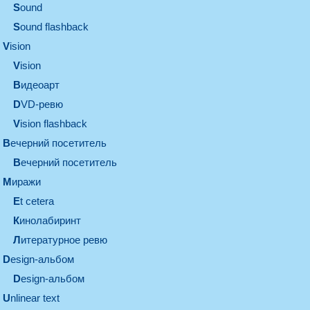
sound
Sound flashback
vision
vision
видеоарт
DVD-ревю
Vision flashback
вечерний посетитель
вечерний посетитель
миражи
et cetera
кинолабиринт
литературное ревю
design-альбом
design-альбом
unlinear text