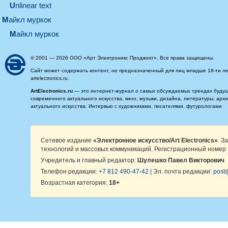
Unlinear text
майкл муркок
майкл муркок
© 2001 — 2026 ООО «Арт Электроникс Проджект». Все права защищены.
Сайт может содержать контент, не предназначенный для лиц младше 18-ти ле
artelectronics.ru.
ArtElectronics.ru
— это интернет-журнал о самых обсуждаемых трендах будущег
современного актуального искусства, кино, музыки, дизайна, литературы, ар
актуального искусства. Интервью с художниками, писателями, футурологами
Сетевое издание
«Электронное искусство/Art Electronics»
. З
технологий и массовых коммуникаций. Регистрационный номер 
Учредитель и главный редактор:
Шулешко Павел Викторович
Телефон редакции:
+7 812 490-47-42
| Эл. почта редакции:
post@
Возрастная категория:
18+