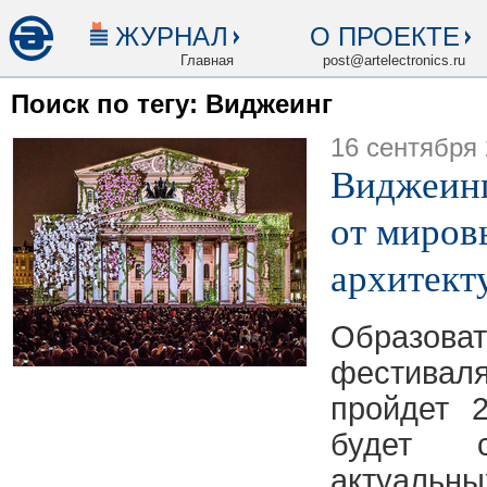
ЖУРНАЛ
О ПРОЕКТЕ
Главная
post@artelectronics.ru
Поиск по тегу: Виджеинг
16 сентября
Виджеинг
от миров
архитект
Образова
фестивал
пройдет 
будет с
актуаль