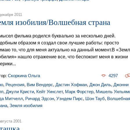
декабря 2011
емля изобилия/Волшебная страна
мысел фильма родился буквально за несколько дней.
добным образом я создал свои лучшие работы: просто
имаю то, что для меня актуально на данный момент.В «Зем
обилия» нашло отражение все, что беспокоит меня в жизни
ерики...
тор:
Скоркина Ольга
4297
но
,
Рецензия
,
Вим Вендерс
,
Дастин Хофман
,
Джон Диль
,
Джонни
пп
,
Джули Кристи
,
Кейт Уинслет
,
Марк Форстер
,
Мишель Уильям
да Митчелл
,
Ричард Эдсон
,
Уэндем Пирс
,
Шон Тауб
,
Волшебна
рана
,
Земля изобилия
августа 2001
ташка