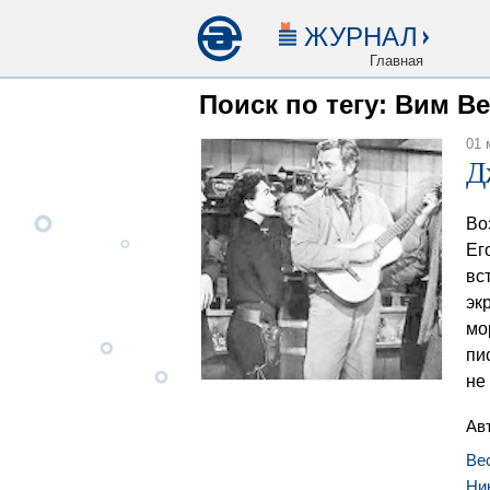
ЖУРНАЛ
Главная
Поиск по тегу: Вим В
01 
Д
Во
Ег
вс
эк
мо
пи
не
Ав
Ве
Ни