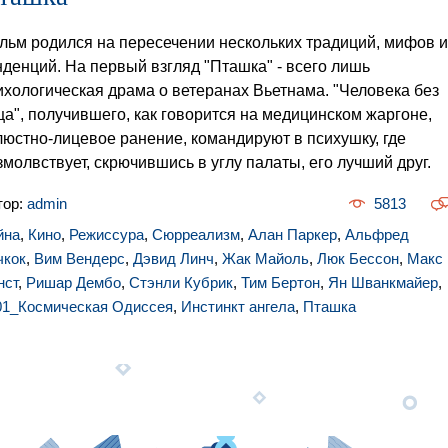
льм родился на пересечении нескольких традиций, мифов и
нденций. На первый взгляд "Пташка" - всего лишь
ихологическая драма о ветеранах Вьетнама. "Человека без
ца", получившего, как говорится на медицинском жаргоне,
люстно-лицевое ранение, командируют в психушку, где
змолвствует, скрючившись в углу палаты, его лучший друг.
тор:
admin
5813
йна
,
Кино
,
Режиссура
,
Сюрреализм
,
Алан Паркер
,
Альфред
чкок
,
Вим Вендерс
,
Дэвид Линч
,
Жак Майоль
,
Люк Бессон
,
Макс
нст
,
Ришар Дембо
,
Стэнли Кубрик
,
Тим Бертон
,
Ян Шванкмайер
,
01_Космическая Одиссея
,
Инстинкт ангела
,
Пташка