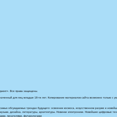
джект». Все права защищены.
наченный для лиц младше 18-ти лет. Копирование материалов сайта возможно только с ук
самых обсуждаемых трендах будущего: освоении космоса, искусственном разуме и новейших
, музыки, дизайна, литературы, архитектуры. Новинки электроники. Новейшие цифровые т
иками, писателями, футурологами