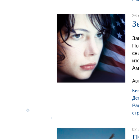
26 
З
За
По
сн
из
Ам
Ав
Ки
Де
Ра
ст
02 
П