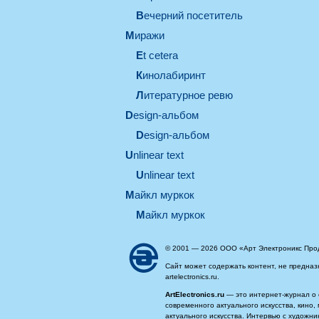
вечерний посетитель
миражи
et cetera
кинолабиринт
литературное ревю
design-альбом
design-альбом
unlinear text
Unlinear text
майкл муркок
майкл муркок
© 2001 — 2026 ООО «Арт Электроникс Про
Сайт может содержать контент, не предназ
artelectronics.ru.
ArtElectronics.ru
— это интернет-журнал о 
современного актуального искусства, кино
актуального искусства. Интервью с художн