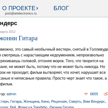
О ПРОЕКТЕ
БЛОГ
post@artelectronics.ru
ендерс
марта 2012
жонни Гитара
зможно, это самый необычный вестерн, снятый в Голливуде
о смотришь с нарастающим недоумением, непроизвольно
тряхиваешь головой, отгоняя морок. Того, что творится на
ране, не может быть, потому что не может быть никогда. Но
рок не проходит, фильм вытворяет, что хочет, нарушает все
саные и неписаные правила. Просто черт знает что такое, а
 фильм.
тор:
admin
6659
стерн
,
Гитара
,
Женщина
,
Кино
,
Рецензия
,
Смерть
,
Вим Вендерс
,
колас Рей
,
Франсуа Трюффо
,
Джонни Гитара