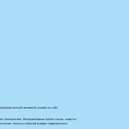
азанием полной активной ссылки на сайт
 технологиях. Интерактивные future-статьи, новости
ехнологии. Анонсы событий в мире современного