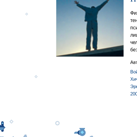
Фи
те
пс
ли
че
бе
Ав
Во
Хи
Эр
20