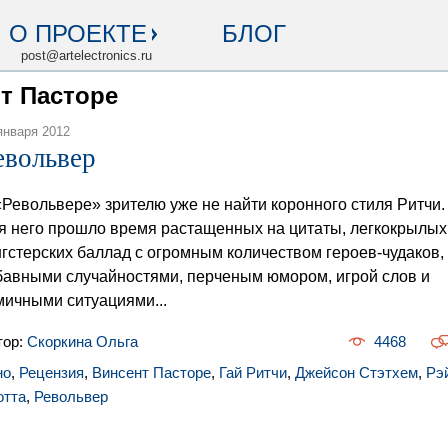
О ПРОЕКТЕ
БЛОГ
post@artelectronics.ru
нт Пасторе
января 2012
евольвер
«Револьвере» зрителю уже не найти коронного стиля Ритчи.
я него прошло время растащенных на цитаты, легкокрылых
нгстерских баллад с огромным количеством героев-чудаков,
бавными случайностями, перченым юмором, игрой слов и
мичными ситуациями...
тор:
Скоркина Ольга
4468
но
,
Рецензия
,
Винсент Пасторе
,
Гай Ритчи
,
Джейсон Стэтхем
,
Рэ
отта
,
Револьвер