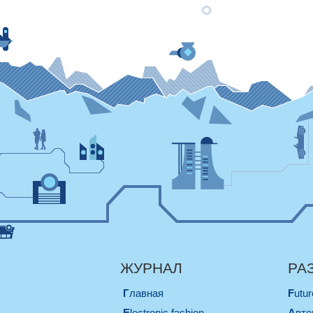
ЖУРНАЛ
РА
Главная
Futu
electronic fashion
Авт