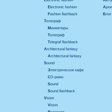
electronic fashion
Арх
Fashion flashback
Блог
телеграф
миниатюры
телеграф
Telegraf flashback
architectural fantasy
architectural fantasy
sound
электрическое кафе
CD-ревю
sound
Sound flashback
vision
vision
видеоарт