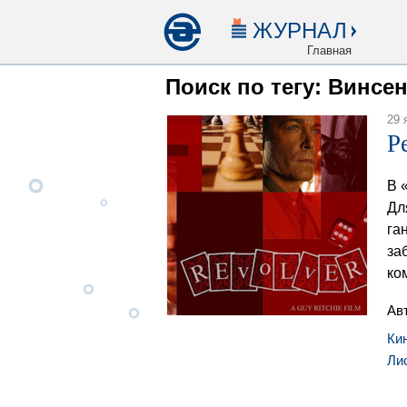
ЖУРНАЛ
Главная
Поиск по тегу: Винсе
29 
Р
В 
Дл
га
за
ко
Ав
Ки
Ли