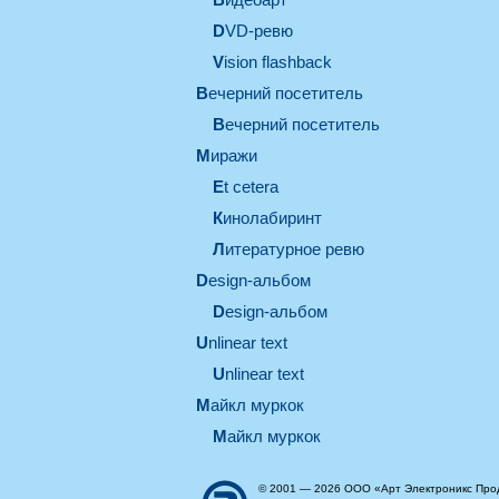
DVD-ревю
Vision flashback
вечерний посетитель
вечерний посетитель
миражи
et cetera
кинолабиринт
литературное ревю
design-альбом
design-альбом
unlinear text
Unlinear text
майкл муркок
майкл муркок
© 2001 — 2026 ООО «Арт Электроникс Про