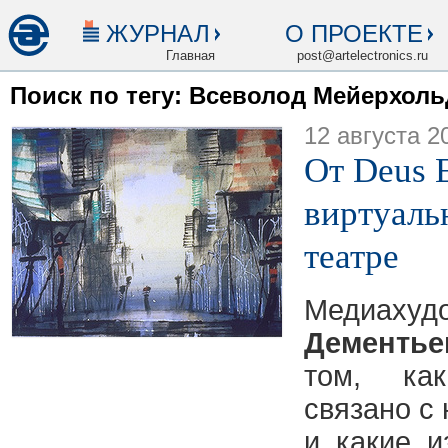
ЖУРНАЛ
О ПРОЕКТЕ
Главная
post@artelectronics.ru
Поиск по тегу: Всеволод Мейерхоль
12 августа 2
От Deus 
виртуаль
театре
Медиаху
Дементье
том, ка
связано с
и какие и