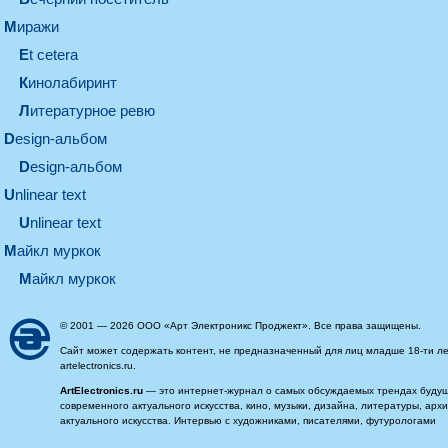
миражи
et cetera
кинолабиринт
литературное ревю
design-альбом
design-альбом
unlinear text
Unlinear text
майкл муркок
майкл муркок
© 2001 — 2026 ООО «Арт Электроникс Проджект». Все права защищены.
Сайт может содержать контент, не предназначенный для лиц младше 18-ти ле
artelectronics.ru.
ArtElectronics.ru
— это интернет-журнал о самых обсуждаемых трендах будущег
современного актуального искусства, кино, музыки, дизайна, литературы, ар
актуального искусства. Интервью с художниками, писателями, футурологами