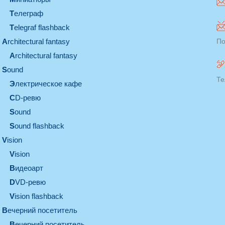
телеграф
Telegraf flashback
architectural fantasy
По
architectural fantasy
sound
Те
электрическое кафе
CD-ревю
sound
Sound flashback
vision
vision
видеоарт
DVD-ревю
Vision flashback
вечерний посетитель
вечерний посетитель