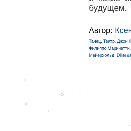
будущем.
Автор:
Ксе
Танец
,
Театр
,
Джон 
Филиппо Маринетти
Мейерхольд
,
Diller&