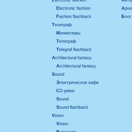
electronic fashion
Арх
Fashion flashback
Блог
телеграф
миниатюры
телеграф
Telegraf flashback
architectural fantasy
architectural fantasy
sound
электрическое кафе
CD-ревю
sound
Sound flashback
vision
vision
видеоарт