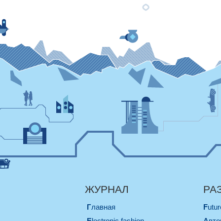
ЖУРНАЛ
РА
Главная
Futu
electronic fashion
Авт