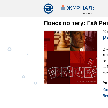
ЖУРНАЛ
Главная
Поиск по тегу: Гай Ри
29 
Р
В 
Дл
га
за
ко
Ав
Ки
Ли