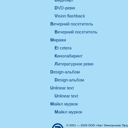
DVD-ревю
Vision flashback
вечерний посетитель
вечерний посетитель
миражи
et cetera
кинолабиринт
литературное ревю
design-альбом
design-альбом
unlinear text
Unlinear text
майкл муркок
майкл муркок
© 2001 — 2026 ООО «Арт Электроникс Про