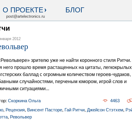
О ПРОЕКТЕ
БЛОГ
post@artelectronics.ru
тчи
января 2012
евольвер
«Револьвере» зрителю уже не найти коронного стиля Ритчи.
я него прошло время растащенных на цитаты, легкокрылых
нгстерских баллад с огромным количеством героев-чудаков,
бавными случайностями, перченым юмором, игрой слов и
мичными ситуациями...
тор:
Скоркина Ольга
4463
но
,
Рецензия
,
Винсент Пасторе
,
Гай Ритчи
,
Джейсон Стэтхем
,
Рэ
отта
,
Револьвер