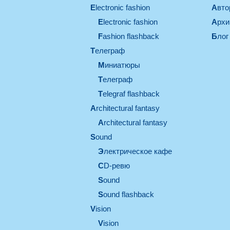
electronic fashion
Авт
electronic fashion
Арх
Fashion flashback
Блог
телеграф
миниатюры
телеграф
Telegraf flashback
architectural fantasy
architectural fantasy
sound
электрическое кафе
CD-ревю
sound
Sound flashback
vision
vision