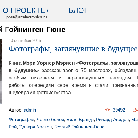
О ПРОЕКТЕ
БЛОГ
post@artelectronics.ru
ий Гойнинген-Гюне
10 сентября 2015
Фотографы, заглянувшие в будущее
Книга
Мэри Уорнер Мэриен «Фотографы, заглянувш
в будущее»
рассказывает о 75 мастерах, обладавш
особым видением и неравнодушным взглядом. 
работы опередили свое время и стали признанны
шедеврами фотоискусства.
Автор:
admin
39492
Фотография
,
Черно-белое
,
Билл Брандт
,
Ричард Аведон
,
Ма
Рэй
,
Эдвард Уэстон
,
Георгий Гойнинген-Гюне