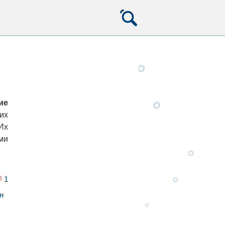
ие
их
Их
ми
1
н