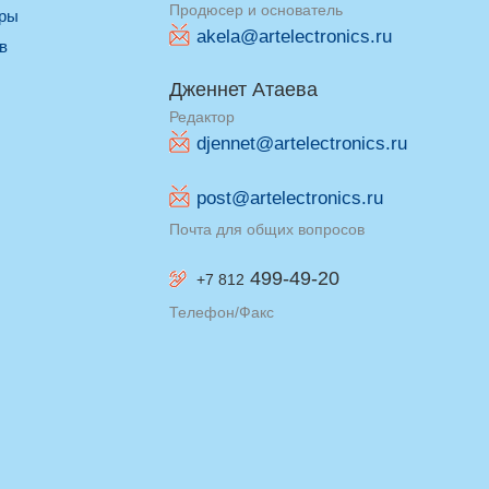
Продюсер и основатель
оры
akela@artelectronics.ru
ив
Дженнет Атаева
Редактор
djennet@artelectronics.ru
post@artelectronics.ru
Почта для общих вопросов
499-49-20
+7 812
Телефон/Факс