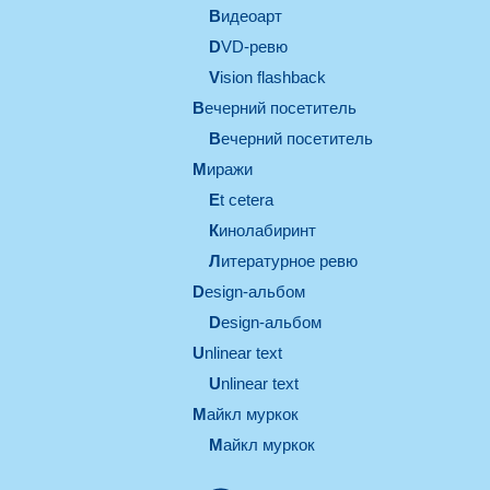
видеоарт
DVD-ревю
Vision flashback
вечерний посетитель
вечерний посетитель
миражи
et cetera
кинолабиринт
литературное ревю
design-альбом
design-альбом
unlinear text
Unlinear text
майкл муркок
майкл муркок