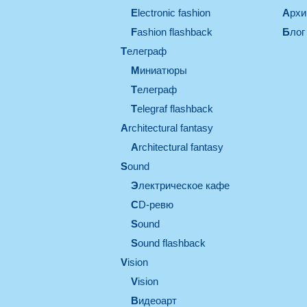
electronic fashion
Арх
Fashion flashback
Блог
телеграф
миниатюры
телеграф
Telegraf flashback
architectural fantasy
architectural fantasy
sound
электрическое кафе
CD-ревю
sound
Sound flashback
vision
vision
видеоарт