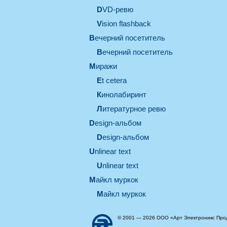
DVD-ревю
Vision flashback
вечерний посетитель
вечерний посетитель
миражи
et cetera
кинолабиринт
литературное ревю
design-альбом
design-альбом
unlinear text
Unlinear text
майкл муркок
майкл муркок
© 2001 — 2026 ООО «Арт Электроникс Про