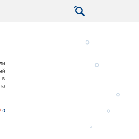
ли
ый
 в
та
0