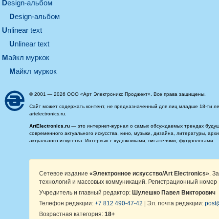
design-альбом
design-альбом
unlinear text
Unlinear text
майкл муркок
майкл муркок
© 2001 — 2026 ООО «Арт Электроникс Проджект». Все права защищены.
Сайт может содержать контент, не предназначенный для лиц младше 18-ти ле
artelectronics.ru.
ArtElectronics.ru
— это интернет-журнал о самых обсуждаемых трендах будущег
современного актуального искусства, кино, музыки, дизайна, литературы, ар
актуального искусства. Интервью с художниками, писателями, футурологами
Сетевое издание
«Электронное искусство/Art Electronics»
. З
технологий и массовых коммуникаций. Регистрационный номер 
Учредитель и главный редактор:
Шулешко Павел Викторович
Телефон редакции:
+7 812 490-47-42
| Эл. почта редакции:
post@
Возрастная категория:
18+