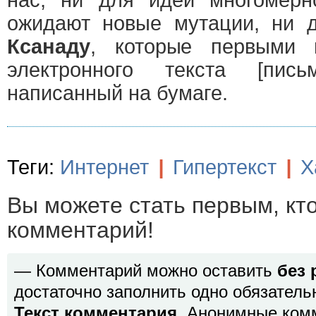
нас, ни для идеи многомерно
ожидают новые мутации, ни д
Ксанаду
, которые первыми 
электронного текста [пись
написанный на бумаге.
Теги:
Интернет
|
Гипертекст
|
X
Вы можете стать первым, кт
комментарий!
— Комментарий можно оставить
без 
достаточно заполнить одно обязатель
Текст комментария
. Анонимные ком