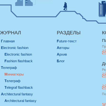
ЖУРНАЛ
РАЗДЕЛЫ
К
П
Главная
Future-текст
Пр
electronic fashion
Авторы
electronic fashion
Архив
Fashion flashback
Блог
Д
телеграф
Ре
миниатюры
телеграф
Telegraf flashback
architectural fantasy
По
architectural fantasy