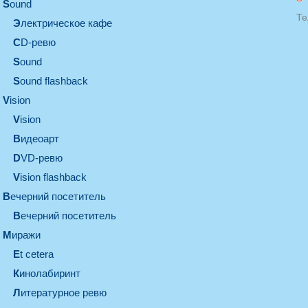
sound
Те
электрическое кафе
CD-ревю
sound
Sound flashback
vision
vision
видеоарт
DVD-ревю
Vision flashback
вечерний посетитель
вечерний посетитель
миражи
et cetera
кинолабиринт
литературное ревю