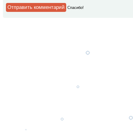
Спaсибо!