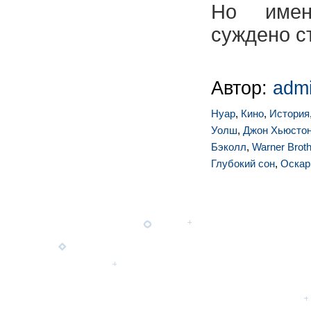
Но имен
суждено с
Автор:
adm
Нуар
,
Кино
,
История
Уолш
,
Джон Хьюсто
Бэколл
,
Warner Brot
Глубокий сон
,
Оскар