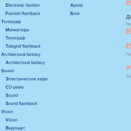
electronic fashion
Архив
Fashion flashback
Блог
Д
телеграф
Ре
миниатюры
телеграф
Telegraf flashback
architectural fantasy
По
architectural fantasy
sound
Те
электрическое кафе
CD-ревю
sound
Sound flashback
vision
vision
видеоарт