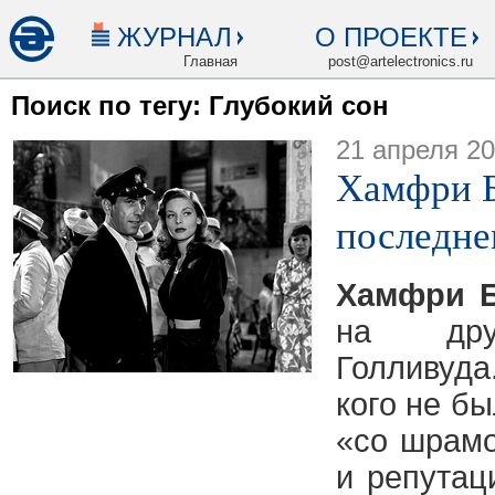
ЖУРНАЛ
О ПРОЕКТЕ
Главная
post@artelectronics.ru
Поиск по тегу: Глубокий сон
21 апреля 2
Хамфри Б
последне
Хамфри Б
на дру
Голливуд
кого не бы
«со шрам
и репутац