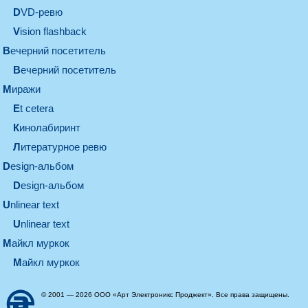
DVD-ревю
Vision flashback
вечерний посетитель
вечерний посетитель
миражи
et cetera
кинолабиринт
литературное ревю
design-альбом
design-альбом
unlinear text
Unlinear text
майкл муркок
майкл муркок
© 2001 — 2026 ООО «Арт Электроникс Проджект». Все права защищены.