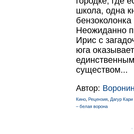
городке, где е
школа, одна к
бензоколонка 
Неожиданно п
Ирис с загадо
юга оказывает
единственным
существом...
Автор:
Ворони
Кино
,
Рецензия
,
Дагур Кари
– белая ворона