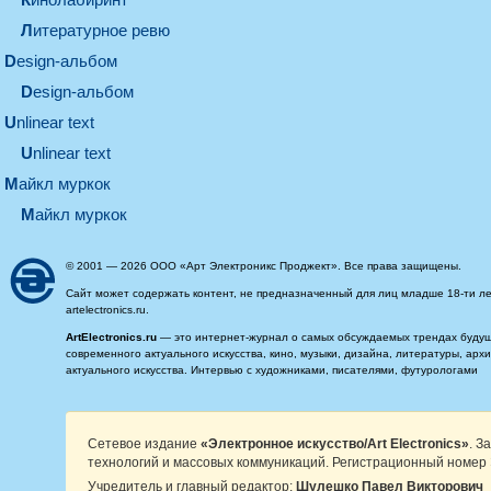
литературное ревю
design-альбом
design-альбом
unlinear text
Unlinear text
майкл муркок
майкл муркок
© 2001 — 2026 ООО «Арт Электроникс Проджект». Все права защищены.
Сайт может содержать контент, не предназначенный для лиц младше 18-ти ле
artelectronics.ru.
ArtElectronics.ru
— это интернет-журнал о самых обсуждаемых трендах будущег
современного актуального искусства, кино, музыки, дизайна, литературы, ар
актуального искусства. Интервью с художниками, писателями, футурологами
Сетевое издание
«Электронное искусство/Art Electronics»
. З
технологий и массовых коммуникаций. Регистрационный номер 
Учредитель и главный редактор:
Шулешко Павел Викторович