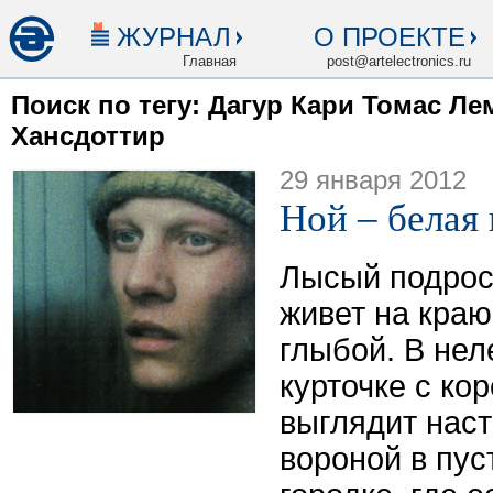
ЖУРНАЛ
О ПРОЕКТЕ
Главная
post@artelectronics.ru
Поиск по тегу: Дагур Кари Томас Л
Хансдоттир
29 января 2012
Ной – белая
Лысый подрос
живет на краю
глыбой. В нел
курточке с ко
выглядит нас
вороной в пу