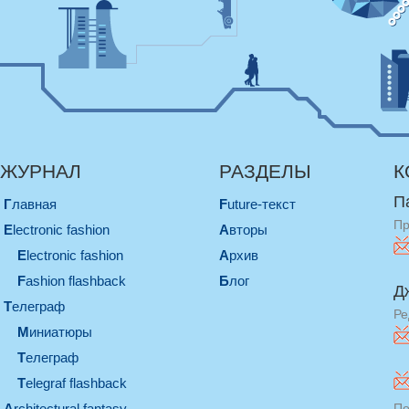
ЖУРНАЛ
РАЗДЕЛЫ
К
П
Главная
Future-текст
Пр
electronic fashion
Авторы
electronic fashion
Архив
Fashion flashback
Блог
Д
телеграф
Ре
миниатюры
телеграф
Telegraf flashback
architectural fantasy
По