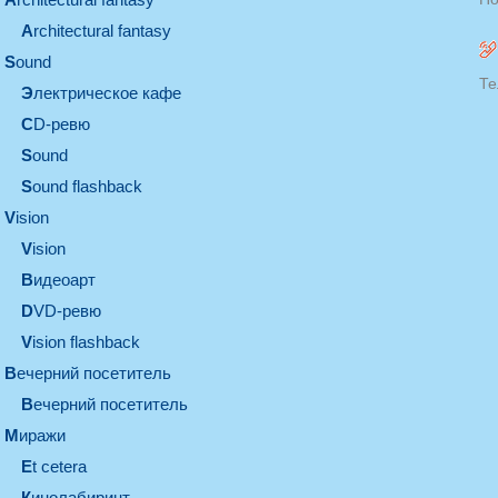
architectural fantasy
sound
Те
электрическое кафе
CD-ревю
sound
Sound flashback
vision
vision
видеоарт
DVD-ревю
Vision flashback
вечерний посетитель
вечерний посетитель
миражи
et cetera
кинолабиринт